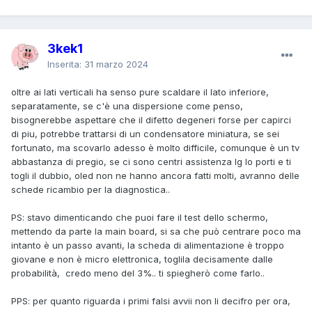
3kek1
Inserita:
31 marzo 2024
oltre ai lati verticali ha senso pure scaldare il lato inferiore,
separatamente, se c'è una dispersione come penso,
bisognerebbe aspettare che il difetto degeneri forse per capirci
di piu, potrebbe trattarsi di un condensatore miniatura, se sei
fortunato, ma scovarlo adesso è molto difficile, comunque è un tv
abbastanza di pregio, se ci sono centri assistenza lg lo porti e ti
togli il dubbio, oled non ne hanno ancora fatti molti, avranno delle
schede ricambio per la diagnostica..
PS: stavo dimenticando che puoi fare il test dello schermo,
mettendo da parte la main board, si sa che può centrare poco ma
intanto è un passo avanti, la scheda di alimentazione è troppo
giovane e non è micro elettronica, toglila decisamente dalle
probabilità, credo meno del 3%.. ti spiegherò come farlo..
PPS: per quanto riguarda i primi falsi avvii non li decifro per ora,