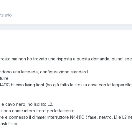
erziario
cato ma non ho trovato una risposta a questa domanda, quindi spero
endono una lampada, configurazione standard.
tuire
4411C bticino living light (ho già fatto la stessa cosa con le tapparel
 e cavo nero, ho isolato L2.
nziona come interruttore perfettamente.
re e connesso il dimmer interruttore N4411C ( fase, neutro, L1 e L2 ne
ti fisici.