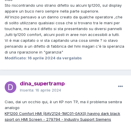
Sto riscontrando uno strano difetto su alcuni tp1200, sul display
appare un buco nero sempre nella parte superiore.
All'inizio pensavo a un danno creato da qualche operatore ,che
di solito utilizzano qualsiasi cosa che si trovano tra le mani per
touchare, ma ora il difetto si sta presentando su diversi pannelli
,tutti tp1200 comfort, alcuni posti in aree non accessibili a tutti.
Vi è mai capitato o vi sta capitando una cosa simile ? io stavo
pensando a un difetto di fabbrica del hmi magari c'è la speranza
di una riparazione in "garanzia"
Modificato:
16 aprile 2024
da vergalabs
dina_supertramp
Inserita:
16 aprile 2024
Ciao, dai un occhio qui, è un KP non TP, ma il problema sembra
analogo
KP1200 Comfort HMI (6AV2124-1MC01-0AX0) having dark black
sport on HMI Screen - 279794 - Industry Support Siemens