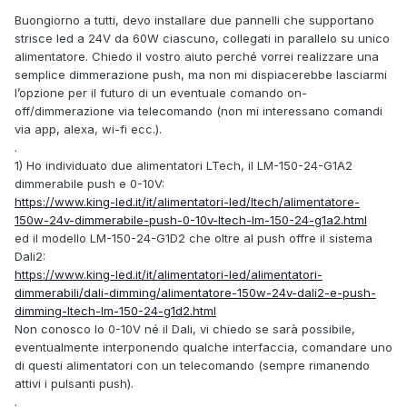
Buongiorno a tutti, devo installare due pannelli che supportano
strisce led a 24V da 60W ciascuno, collegati in parallelo su unico
alimentatore. Chiedo il vostro aiuto perché vorrei realizzare una
semplice dimmerazione push, ma non mi dispiacerebbe lasciarmi
l’opzione per il futuro di un eventuale comando on-
off/dimmerazione via telecomando (non mi interessano comandi
via app, alexa, wi-fi ecc.).
.
1) Ho individuato due alimentatori LTech, il LM-150-24-G1A2
dimmerabile push e 0-10V:
https://www.king-led.it/it/alimentatori-led/ltech/alimentatore-
150w-24v-dimmerabile-push-0-10v-ltech-lm-150-24-g1a2.html
ed il modello LM-150-24-G1D2 che oltre al push offre il sistema
Dali2:
https://www.king-led.it/it/alimentatori-led/alimentatori-
dimmerabili/dali-dimming/alimentatore-150w-24v-dali2-e-push-
dimming-ltech-lm-150-24-g1d2.html
Non conosco lo 0-10V né il Dali, vi chiedo se sarà possibile,
eventualmente interponendo qualche interfaccia, comandare uno
di questi alimentatori con un telecomando (sempre rimanendo
attivi i pulsanti push).
.