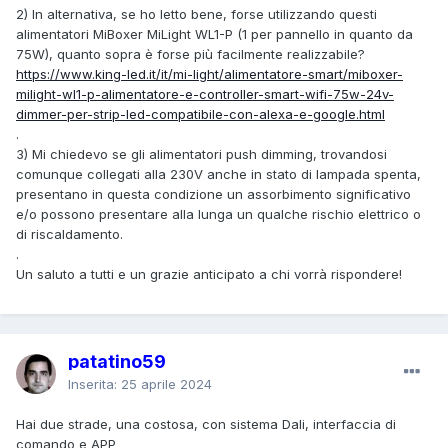
2) In alternativa, se ho letto bene, forse utilizzando questi
alimentatori MiBoxer MiLight WL1-P (1 per pannello in quanto da
75W), quanto sopra è forse più facilmente realizzabile?
https://www.king-led.it/it/mi-light/alimentatore-smart/miboxer-
milight-wl1-p-alimentatore-e-controller-smart-wifi-75w-24v-
dimmer-per-strip-led-compatibile-con-alexa-e-google.html
.
3) Mi chiedevo se gli alimentatori push dimming, trovandosi
comunque collegati alla 230V anche in stato di lampada spenta,
presentano in questa condizione un assorbimento significativo
e/o possono presentare alla lunga un qualche rischio elettrico o
di riscaldamento.
.
Un saluto a tutti e un grazie anticipato a chi vorrà rispondere!
patatino59
Inserita:
25 aprile 2024
Hai due strade, una costosa, con sistema Dali, interfaccia di
comando e APP