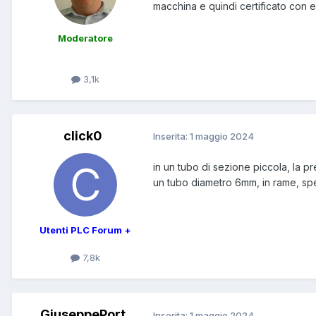
macchina e quindi certificato con e
Moderatore
3,1k
click0
Inserita:
1 maggio 2024
in un tubo di sezione piccola, la pr
un tubo diametro 6mm, in rame, spe
Utenti PLC Forum +
7,8k
GiuseppePort
Inserita:
1 maggio 2024