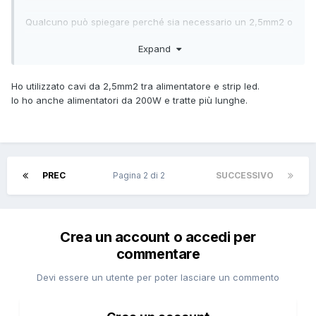
Qualcuno può spiegare perché sia necessario un 2,5mm2 o
1,5mm2? Con una strip da 24v e un alimentatore da 100w
Expand
l'assorbimento e' circa 5A. Un cavo da 1,5mm2 viene usato
per circuiti da 10-16A, tre volte tanto. Sto parlando di
distanze brevi dai 1-5 metri la perdita e' minima.
Ho utilizzato cavi da 2,5mm2 tra alimentatore e strip led.
Io ho anche alimentatori da 200W e tratte più lunghe.
PREC
Pagina 2 di 2
SUCCESSIVO
Crea un account o accedi per
commentare
Devi essere un utente per poter lasciare un commento