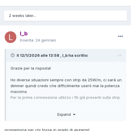
2 weeks later...
l_b
Inserita:
24 gennaio
Il 12/1/2026 alle 13:58 , l_b ha scritto:
Grazie per la risposta!
Ho diverse situazioni sempre con strip da 25W/m, ci sarà un
dimmer quindi credo che difficilmente userò mai la potenza
massima.
Per la prima connessione utilizzo i fili già presenti sulla strip.
- Da unico punto luce partono due strip di lunghezza 4,3m e
Expand
2,6m. Non dovrebbero esserci problemi.
- Da unico punto luce parte una strip da 5,75m
(0.7m+1,85m+3,2m) con 2 interruzioni per fare angoli a 90°.
promemoria per chi fosse in grado di aiutarmi!