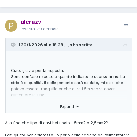
plcrazy
Inserita:
30 gennaio
Il 30/1/2026 alle 18:28 , l_b ha scritto:
Ciao, grazie per la risposta.
Sono confuso rispetto a quanto indicato lo scorso anno. La
strip è di qualità, il collegamento sarà saldato, mi dissi che
potevo essere tranquillo anche oltre i 5m senza dover
alimentare la fine.
Expand
Io in nessun caso supererò i 5 metri e al massimo ci sarà un
angolo a 90° a cui farò un collegamento con fili saldati.
Alla fine che tipo di cavi hai usato 1,5mm2 o 2,5mm2?
Grazie!
Edit: giusto per chiarezza, io parlo della sezione dall'alimentatore