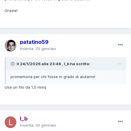
Alimenterò anche la fine, non ho alternative.
- Da unico punto luce parte una strip da 5m (1,3m+3,7m)
Grazie!
con 1 interruzione per fare angolo a 90°. Non alimenterò
anche la fine.
- Da unico punto luce parte una strip da 4,1m (2,1m+2m) con
1 interruzione per fare angoli a 90°. Non alimenterò anche la
fine.
patatino59
Vedi delle criticità?
Inserita:
25 gennaio
Non avendo cartongesso alimentare anche la fine vuol dire
scegliere un profilo in alluminio molto grosso per fare
Il 24/1/2026 alle 23:48 , l_b ha scritto:
scorrere all'interno i fili per portare corrente alla fine della
strip.
promemoria per chi fosse in grado di aiutarmi!
Gli Ampere sulla striscia da 5 metri non sono 5,2?
Usa un filo da 1,5 mmq
Grazie!
l_b
Inserita:
30 gennaio