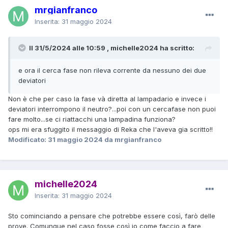
mrgianfranco
Inserita:
31 maggio 2024
Il 31/5/2024 alle 10:59 , michelle2024 ha scritto:
e ora il cerca fase non rileva corrente da nessuno dei due
deviatori
Non è che per caso la fase và diretta al lampadario e invece i
deviatori interrompono il neutro?...poi con un cercafase non puoi
fare molto...se ci riattacchi una lampadina funziona?
ops mi era sfuggito il messaggio di Reka che l'aveva gia scritto!!
Modificato:
31 maggio 2024
da mrgianfranco
michelle2024
Inserita:
31 maggio 2024
Sto cominciando a pensare che potrebbe essere così, farò delle
prove. Comunque nel caso fosse così io come faccio a fare