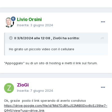
Livio Orsini
Inserita:
3 giugno 2024
Il 3/6/2024 alle 12:08 , ZioGi ha scritto:
Ho girato un piccolo video con il cellulare
"Appoggialo" su di un sito di hosting e metti il link sul forum.
ZioGi
Inserita:
7 giugno 2024
Ok, grazie posto il link sperando di averlo condiviso
https://drive.google.com/file/d/1Md7DJBfuJS2MtB0Dsv8cEJ39Iw7-
QfH5/view?usp=drive_link