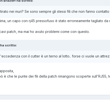
h Brazorf ha scritto:
 tirato nei muri? Se sono sempre gli stessi fili che non fanno contatto
ima, un capo con rj45 pressofuso è stato erroneamente tagliato da mi
ra cavi patch, ma mai ho avuto problemi come con questo.
ha scritto:
dell'eccedenza con il cutter è un terno al lotto.. forse ci vuole un attre
 apposita,
 pò è che le punte dei fili della patch rimangono scoperte sull'RJ55