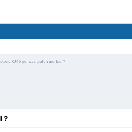
istono RJ45 per cavi patch morbidi ?
i ?