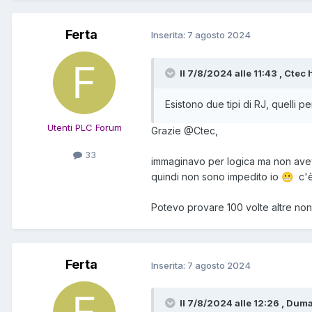
Ferta
Inserita:
7 agosto 2024
Il 7/8/2024 alle 11:43 , Ctec 
Esistono due tipi di RJ, quelli p
Utenti PLC Forum
Grazie
@Ctec
,
33
immaginavo per logica ma non avev
quindi non sono impedito io
c'è
😬
Potevo provare 100 volte altre non a
Ferta
Inserita:
7 agosto 2024
Il 7/8/2024 alle 12:26 , Duma