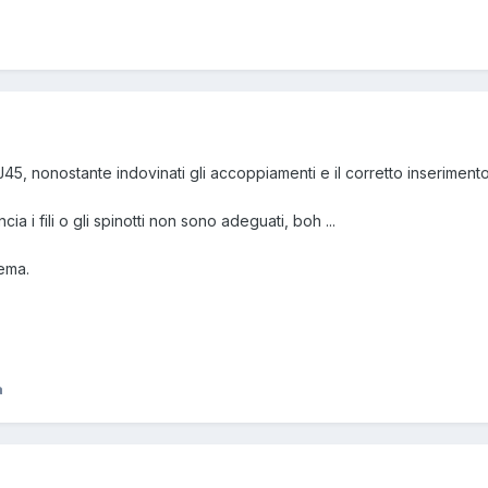
J45, nonostante indovinati gli accoppiamenti e il corretto inserimento
ia i fili o gli spinotti non sono adeguati, boh ...
lema.
a