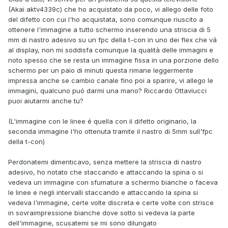
(Akai aktv4339c) che ho acquistato da poco, vi allego delle foto
del difetto con cui l'ho acquistata, sono comunque riuscito a
ottenere l'immagine a tutto schermo inserendo una striscia di 5
mm di nastro adesivo su un fpc della t-con in uno dei flex che vá
al display, non mi soddisfa comunque la qualità delle immagini e
noto spesso che se resta un immagine fissa in una porzione dello
schermo per un paio di minuti questa rimane leggermente
impressa anche se cambio canale fino poi a sparire, vi allego le
immagini, qualcuno puó darmi una mano? Riccardo Ottaviucci
puoi aiutarmi anche tu?
(L'immagine con le linee é quella con il difetto originario, la
seconda immagine l'ho ottenuta tramite il nastro di 5mm sull'fpc
della t-con)
Perdonatemi dimenticavo, senza mettere la striscia di nastro
adesivo, ho notato che staccando e attaccando la spina o si
vedeva un immagine con sfumature a schermo bianche o faceva
le linee e negli intervalli staccando e attaccando la spina si
vedeva l'immagine, certe volte discreta e certe volte con strisce
in sovraimpressione bianche dove sotto si vedeva la parte
dell'immagine, scusatemi se mi sono dilungato