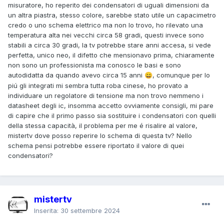
misuratore, ho reperito dei condensatori di uguali dimensioni da
un altra piastra, stesso colore, sarebbe stato utile un capacimetro
credo o uno schema elettrico ma non lo trovo, ho rilevato una
temperatura alta nei vecchi circa 58 gradi, questi invece sono
stabili a circa 30 gradi, la tv potrebbe stare anni accesa, si vede
perfetta, unico neo, il difetto che mensionavo prima, chiaramente
non sono un professionista ma conosco le basi e sono
autodidatta da quando avevo circa 15 anni
, comunque per lo
😄
piú gli integrati mi sembra tutta roba cinese, ho provato a
individuare un regolatore di tensione ma non trovo nemmeno i
datasheet degli ic, insomma accetto ovviamente consigli, mi pare
di capire che il primo passo sia sostituire i condensatori con quelli
della stessa capacità, il problema per me é risalire al valore,
mistertv dove posso reperire lo schema di questa tv? Nello
schema pensi potrebbe essere riportato il valore di quei
condensatori?
mistertv
Inserita:
30 settembre 2024