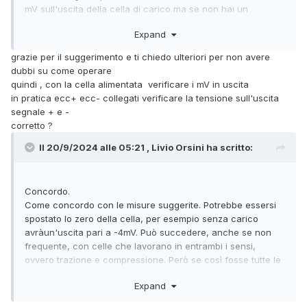
mV sull'uscita della cella di carico ma se non hai un
multimetro serio non ottieni molto.
Expand
Hai una cella di carico da 50 kg, supponiamo che abbia una
sensibilità di 2mV/V (ovvero la cella se viene alimentata a
grazie per il suggerimento e ti chiedo ulteriori per non avere
10V e caricata con 50 kg eroga in uscita 20 mV).
dubbi su come operare
Misura l'alimentazione della cella : i.e. 10V
quindi , con la cella alimentata verificare i mV in uscita
Senza carico dovresti avere in uscita 0 mV (se già trovi dei
in pratica ecc+ ecc- collegati verificare la tensione sull'uscita
mV allora hai il punto di zero spostato che poi significa che
segnale + e -
la cella è andata o comunque non è ripetibile).
corretto ?
Caricando 10 kg dovresti avere in uscita 4 mV = (10 kg / 50
kg) * 2 mV/V * 10V
Il 20/9/2024 alle 05:21 , Livio Orsini ha scritto:
Concordo.
Come concordo con le misure suggerite. Potrebbe essersi
spostato lo zero della cella, per esempio senza carico
avràun'uscita pari a -4mV. Può succedere, anche se non
frequente, con celle che lavorano in entrambi i sensi,
ovvero trazione e compressione. Però se così fosse tutte le
misure sarebbero spostate di circa 10kg. Invece sembra che
Expand
sia "sorda" sino a 10kg.
Forse potrebbe essere un problemadi disturbi sovrapposto,