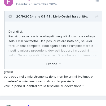
Inserita:
20 settembre 2024
Il 20/9/2024 alle 08:48 , Livio Orsini ha scritto:
Direi di si.
Per sicurezza lascia scollegati i segnali di uscita e collega
solo il milli voltmetro. Usa pesi di valore noto poi, se vuoi
fare un test completo, ricollegala cella all'amplificatore e
ripeti le misure precedenti dovresti leggere i medesimi
valori. Se noti grandi differenze c'è anche un problema con
l'amplificatore.
Expand
grazie
purtroppo nella mia strumentazione non ho un millivoltmetro
chiedero' ai miei amici se qualcuno lo possiede
vale la pena di controllare la tensione di eccitazione ?