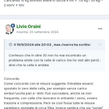
Caricando 10 kg dovresti avere in uscita 4 mV = (10 kg / 50 kg) *
2 mV/V * 10V
Livio Orsini
Inserita:
20 settembre 2024
Il 19/9/2024 alle 20:02 , max.riservo ha scritto:
Confesso che in oltre 30 non ho mai incontrato un
problema simile con le celle di carico (ne ho visti altri però) :
direi che la cella è andata.
Concordo.
Come concordo con le misure suggerite. Potrebbe essersi
spostato lo zero della cella, per esempio senza carico
avràun'uscita pari a -4mV. Può succedere, anche se non
frequente, con celle che lavorano in entrambi i sensi, ovvero
trazione e compressione. Però se così fosse tutte le misure
sarebbero spostate di circa 10kg. Invece sembra che sia "sorda"