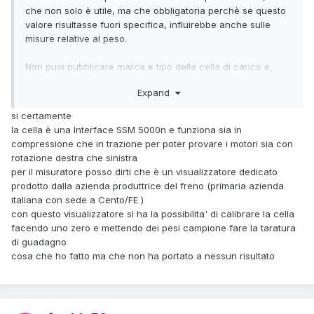
che non solo è utile, ma che obbligatoria perchè se questo
valore risultasse fuori specifica, influirebbe anche sulle
misure relative al peso.
Non puoi pubblicare marca e tipo della cella di carico e,
possibilemente, anche marca e tipo del misuratore?
Expand
Conoscere questi dati aiuterebbe molto.
si certamente
la cella è una Interface SSM 5000n e funziona sia in
compressione che in trazione per poter provare i motori sia con
rotazione destra che sinistra
per il misuratore posso dirti che è un visualizzatore dedicato
prodotto dalla azienda produttrice del freno (primaria azienda
italiana con sede a Cento/FE )
con questo visualizzatore si ha la possibilita' di calibrare la cella
facendo uno zero e mettendo dei pesi campione fare la taratura
di guadagno
cosa che ho fatto ma che non ha portato a nessun risultato