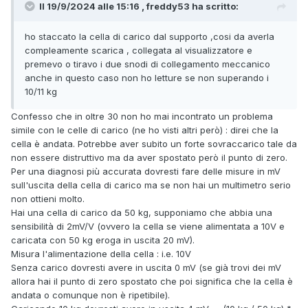
Il 19/9/2024 alle 15:16 , freddy53 ha scritto:
ho staccato la cella di carico dal supporto ,cosi da averla
compleamente scarica , collegata al visualizzatore e
premevo o tiravo i due snodi di collegamento meccanico
anche in questo caso non ho letture se non superando i
10/11 kg
Confesso che in oltre 30 non ho mai incontrato un problema
simile con le celle di carico (ne ho visti altri però) : direi che la
cella è andata. Potrebbe aver subito un forte sovraccarico tale da
non essere distruttivo ma da aver spostato però il punto di zero.
Per una diagnosi più accurata dovresti fare delle misure in mV
sull'uscita della cella di carico ma se non hai un multimetro serio
non ottieni molto.
Hai una cella di carico da 50 kg, supponiamo che abbia una
sensibilità di 2mV/V (ovvero la cella se viene alimentata a 10V e
caricata con 50 kg eroga in uscita 20 mV).
Misura l'alimentazione della cella : i.e. 10V
Senza carico dovresti avere in uscita 0 mV (se già trovi dei mV
allora hai il punto di zero spostato che poi significa che la cella è
andata o comunque non è ripetibile).