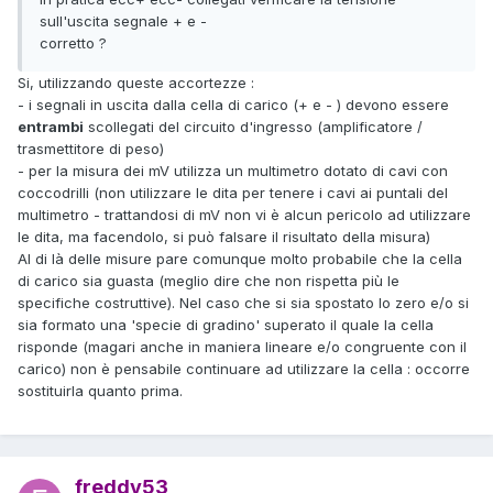
sull'uscita segnale + e -
corretto ?
Si, utilizzando queste accortezze
:
- i segnali in uscita dalla cella di carico (+ e - ) devono essere
entrambi
scollegati del circuito d'ingresso (amplificatore /
trasmettitore di peso)
- per la misura dei mV utilizza un multimetro dotato di cavi con
coccodrilli (non utilizzare le dita per tenere i cavi ai puntali del
multimetro - trattandosi di mV non vi è alcun pericolo ad utilizzare
le dita, ma facendolo, si può falsare il risultato della misura)
Al di là delle misure pare comunque molto probabile che la cella
di carico sia guasta (meglio dire che non rispetta più le
specifiche costruttive). Nel caso che si sia spostato lo zero e/o si
sia formato una 'specie di gradino' superato il quale la cella
risponde (magari anche in maniera lineare e/o congruente con il
carico) non è pensabile continuare ad utilizzare la cella : occorre
sostituirla quanto prima.
freddy53