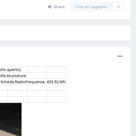
Share
Che mi seguono
0