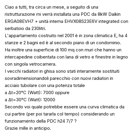
Ciao a tutti, tra circa un mese, a seguito di una
ristrutturazione mi verrà installata una PDC da 8kW Daikin
ERGA08EVH7 + unità interna EHVX08S23E6V integrated con
serbatoio da 230litri.
L'appartamento costruito nel 2001 è in zona climatica E, ha 4
stanze e 2 bagni ed è al secondo piano di un condominio.
Ha inoltre una superficie di 100 mq con muri che hanno un
intercapedine coibentata con lana di vetro e finestre in legno
con singola vetrocamera.
I vecchi radiatori in ghisa sono stati interamente sostituiti
sovradimensionandoli parecchio con nuovi radiatori in
acciaio tubolare con una potenza totale
a Δt=20°C (Watt): 7000 oppure
a Δt=30°C (Watt): 12000
Secondo voi quale potrebbe essere una curva climatica da
cui partire (per poi tararla col tempo) considerando un
funzionamento della PDC h24 7/7 ?
Grazie mille in anticipo.