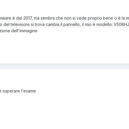
irmware è del 2017, ma sembra che non si vede proprio bene o è la mia
lo del televisore si trova cambia il pannello, il mio è modello: V508
izione dell'immagine
 è superare l'esame