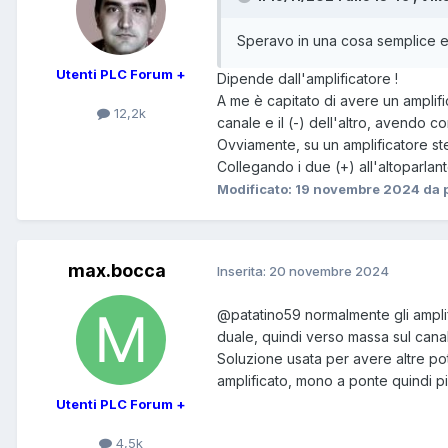
Speravo in una cosa semplice 
Utenti PLC Forum +
Dipende dall'amplificatore !
A me è capitato di avere un amplific
12,2k
canale e il (-) dell'altro, avendo c
Ovviamente, su un amplificatore ste
Collegando i due (+) all'altoparlant
Modificato:
19 novembre 2024
da 
max.bocca
Inserita:
20 novembre 2024
@patatino59
normalmente gli amplif
duale, quindi verso massa sul cana
Soluzione usata per avere altre pot
amplificato, mono a ponte quindi più
Utenti PLC Forum +
4,5k