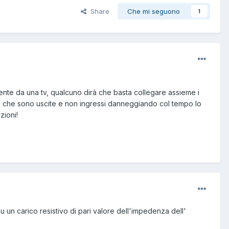
Share
Che mi seguono
1
iente da una tv, qualcuno dirà che basta collegare assieme i
lle che sono uscite e non ingressi danneggiando col tempo lo
zioni!
u un carico resistivo di pari valore dell'impedenza dell'