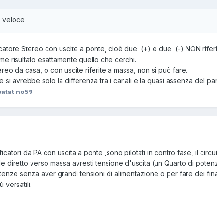
e veloce
atore Stereo con uscite a ponte, cioè due (+) e due (-) NON riferiti 
ome risultato esattamente quello che cerchi.
reo da casa, o con uscite riferite a massa, non si può fare.
e si avrebbe solo la differenza tra i canali e la quasi assenza del par
patatino59
icatori da PA con uscita a ponte ,sono pilotati in contro fase, il cir
le diretto verso massa avresti tensione d'uscita (un Quarto di pote
enze senza aver grandi tensioni di alimentazione o per fare dei fina
 versatili.