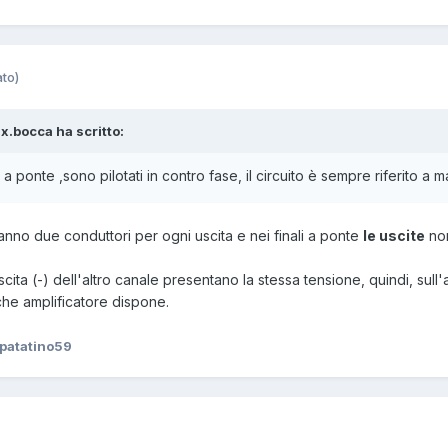
ato)
x.bocca ha scritto:
 a ponte ,sono pilotati in contro fase, il circuito è sempre riferito a 
nno due conduttori per ogni uscita e nei finali a ponte
le uscite
non
scita (-) dell'altro canale presentano la stessa tensione, quindi, sul
 che amplificatore dispone.
patatino59