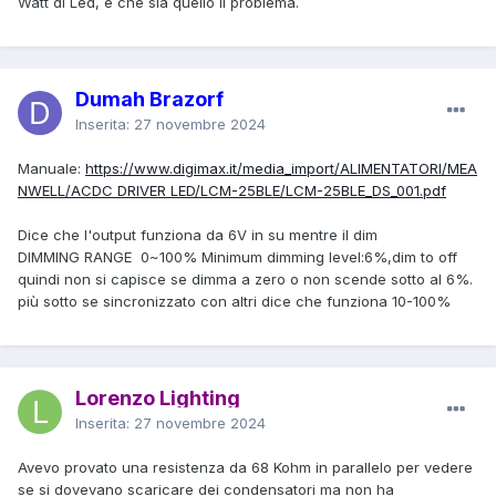
Watt di Led, e che sia quello il problema.
Dumah Brazorf
Inserita:
27 novembre 2024
Manuale:
https://www.digimax.it/media_import/ALIMENTATORI/MEA
NWELL/ACDC DRIVER LED/LCM-25BLE/LCM-25BLE_DS_001.pdf
Dice che l'output funziona da 6V in su mentre il dim
DIMMING RANGE 0~100% Minimum dimming level:6%,dim to off
quindi non si capisce se dimma a zero o non scende sotto al 6%.
più sotto se sincronizzato con altri dice che funziona 10-100%
Lorenzo Lighting
Inserita:
27 novembre 2024
Avevo provato una resistenza da 68 Kohm in parallelo per vedere
se si dovevano scaricare dei condensatori ma non ha