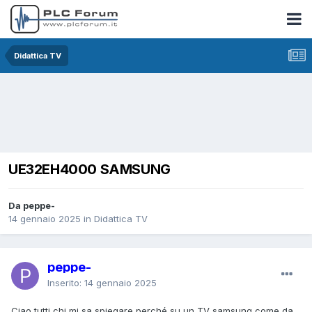
Didattica TV
UE32EH4000 SAMSUNG
Da peppe-
14 gennaio 2025
in
Didattica TV
peppe-
Inserito:
14 gennaio 2025
Ciao tutti chi mi sa spiegare perché su un TV samsung come da