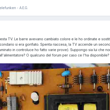
efunken - A.E.G.
uesta TV. Le barre avevano cambiato colore e le ho ordinate e sosti
ndario si era gonfiato. Spenta riaccesa, la TV accende un secondo 
minato in controluce ho fatto varie prove). Suppongo sia lui che non
ll'alimentatore? O qualcuno del forum per caso ce l'ha disponibile