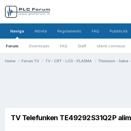
Naviga
Attività
Regolamento
FAQ
Pubblicità
Forum
Downloads
FAQ
Staff
Utenti connessi
Home
Forum TV
TV - CRT - LCD - PLASMA
Thomson - Saba -
TV Telefunken TE49292S31Q2P alime