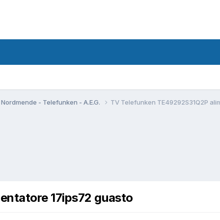
 Nordmende - Telefunken - A.E.G.
TV Telefunken TE49292S31Q2P alim
ntatore 17ips72 guasto