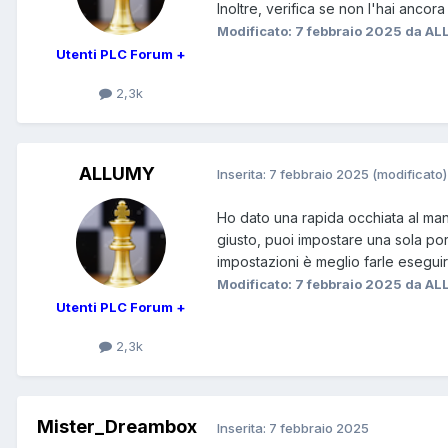
Inoltre, verifica se non l'hai anco
Modificato:
7 febbraio 2025
da AL
Utenti PLC Forum +
2,3k
ALLUMY
Inserita:
7 febbraio 2025
(modificato)
Ho dato una rapida occhiata al man
giusto, puoi impostare una sola por
impostazioni è meglio farle eseguire
Modificato:
7 febbraio 2025
da AL
Utenti PLC Forum +
2,3k
Mister_Dreambox
Inserita:
7 febbraio 2025