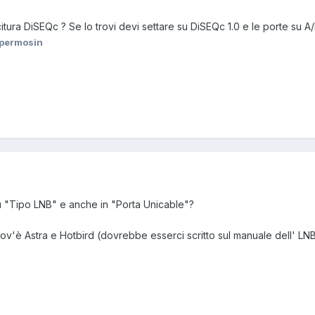
itura DiSEQc ? Se lo trovi devi settare su DiSEQc 1.0 e le porte su 
permosin
ù "Tipo LNB" e anche in "Porta Unicable"?
ov'è Astra e Hotbird (dovrebbe esserci scritto sul manuale dell' LNB