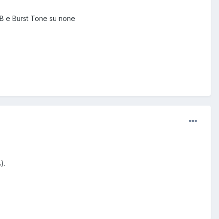
A/B e Burst Tone su none
).