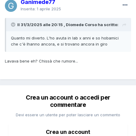
Ganimede77
su un elettrodomestico di buona qualità. Non voglio puntare
Inserita:
1 aprile 2025
su modelli troppo economici che rischiano di rompersi
presto, ma neanche su quelli top di gamma.
Il 31/3/2025 alle 20:15 , Diomede Corso ha scritto:
Qualche suggerimento su modelli da considerare? Ogni
consiglio è ben accetto! Grazie mille in anticipo!
Quanto mi diverto. L'ho avuta in lab x anni e so hobamici
che c'è lhanno ancora, e si trovano ancora in giro
Lavava bene eh? Chissà che rumore...
Crea un account o accedi per
commentare
Devi essere un utente per poter lasciare un commento
Crea un account