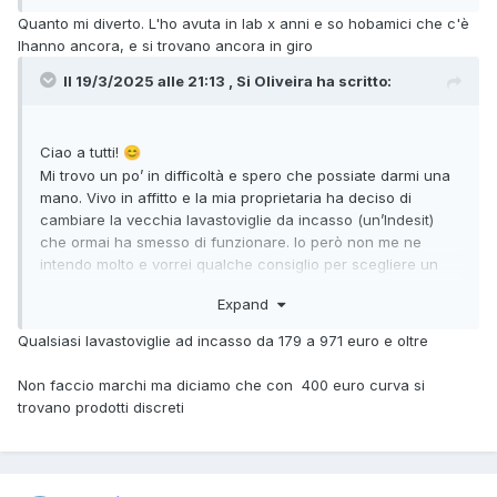
Quanto mi diverto. L'ho avuta in lab x anni e so hobamici che c'è
A tale proposito, vi sono mai capitate le incasso a norma
lhanno ancora, e si trovano ancora in giro
Svizzera? Sono da 55cm di larghezza.
Il 19/3/2025 alle 21:13 , Si Oliveira ha scritto:
Ciao a tutti!
😊
Mi trovo un po’ in difficoltà e spero che possiate darmi una
mano. Vivo in affitto e la mia proprietaria ha deciso di
cambiare la vecchia lavastoviglie da incasso (un’Indesit)
che ormai ha smesso di funzionare. Io però non me ne
intendo molto e vorrei qualche consiglio per scegliere un
buon modello senza fare errori!
Expand
Le misure disponibili sono:
Qualsiasi lavastoviglie ad incasso da 179 a 971 euro e oltre
Profondità massima
: 53 cm
Non faccio marchi ma diciamo che con 400 euro curva si
Larghezza
: 60 cm
trovano prodotti discreti
Altezza (dal pavimento)
: 83 cm
Sto cercando un modello
di fascia media
, affidabile e che
duri nel tempo, visto che la proprietaria preferisce investire