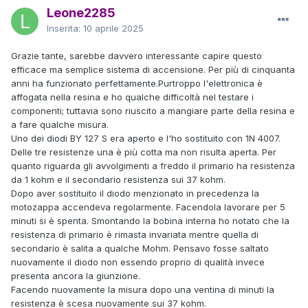
Leone2285
Inserita:
10 aprile 2025
Grazie tante, sarebbe davvero interessante capire questo
efficace ma semplice sistema di accensione. Per più di cinquanta
anni ha funzionato perfettamente.Purtroppo l'elettronica è
affogata nella resina e ho qualche difficoltà nel testare i
componenti; tuttavia sono riuscito a mangiare parte della resina e
a fare qualche misura.
Uno dei diodi BY 127 S era aperto e l'ho sostituito con 1N 4007.
Delle tre resistenze una è più cotta ma non risulta aperta. Per
quanto riguarda gli avvolgimenti a freddo il primario ha resistenza
da 1 kohm e il secondario resistenza sui 37 kohm.
Dopo aver sostituito il diodo menzionato in precedenza la
motozappa accendeva regolarmente. Facendola lavorare per 5
minuti si è spenta. Smontando la bobina interna ho notato che la
resistenza di primario è rimasta invariata mentre quella di
secondario è salita a qualche Mohm. Pensavo fosse saltato
nuovamente il diodo non essendo proprio di qualità invece
presenta ancora la giunzione.
Facendo nuovamente la misura dopo una ventina di minuti la
resistenza è scesa nuovamente sui 37 kohm.