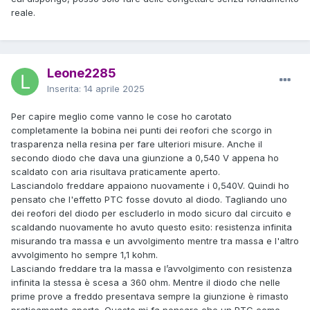
reale.
Leone2285
Inserita:
14 aprile 2025
Per capire meglio come vanno le cose ho carotato
completamente la bobina nei punti dei reofori che scorgo in
trasparenza nella resina per fare ulteriori misure. Anche il
secondo diodo che dava una giunzione a 0,540 V appena ho
scaldato con aria risultava praticamente aperto.
Lasciandolo freddare appaiono nuovamente i 0,540V. Quindi ho
pensato che l'effetto PTC fosse dovuto al diodo. Tagliando uno
dei reofori del diodo per escluderlo in modo sicuro dal circuito e
scaldando nuovamente ho avuto questo esito: resistenza infinita
misurando tra massa e un avvolgimento mentre tra massa e l'altro
avvolgimento ho sempre 1,1 kohm.
Lasciando freddare tra la massa e l’avvolgimento con resistenza
infinita la stessa è scesa a 360 ohm. Mentre il diodo che nelle
prime prove a freddo presentava sempre la giunzione è rimasto
praticamente aperto. Questo mi fa pensare che un PTC come