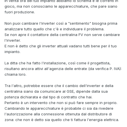
In verità ora del tuo impianto abbiamo lo schema e le correnti in
gioco, ma non conosciamo le apparecchiature, che pare siano
fuori produzione.
Non puoi cambiare l'inverter così a "sentimento" bisogna prima
analizzare tutto quello che c'è e individuare il problema.
Se non apre il contattore della centralina FV non serve cambiare
l'inverter.
E non è detto che gli inverter attuali vadano tutti bene per il tuo
impianto.
La ditta che ha fatto l'installazione, così come il progettista,
risultano ancora attivi all'agenzia delle entrate (da verifica P. IVA):
chiama loro.
Tra l'altro, potrebbe essere che il cambio dell'inverter e della
centralina siano da comunicare al GSE, dipende dalla sua
potenza dichiarata e dal tipo di contratto che hai.
Pertanto è un intervento che non si può fare sempre in proprio.
Cambiando le apparecchiature è probabile ci sia da rivedere
l'autorizzazione alla connessione ottenuta dal distributore di
zona: che non è detto sia quello che ti fattura l'energia elettrica.