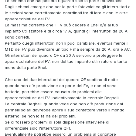
Lo schema che hai postato riguarda solo la parte fotovoltaico.
Dagli schemi emerge che per la parte fotovolatico gli interruttori e
le sezioni sono correttamente coordinati tra di loro e con le altre
apparecchiature del FV.
La massima corrente che il FV può cedere a Enel o/e al tuo
impianto utilizzatore è di circa 17 A, quindi gli interruttori da 20 A
sono corretti.
Pertanto quegli interruttori non li puoi cambiare, eventualmente il
MTD del FV può diventare un tipo F ma sempre da 20 A, ora è AC.
Gli interruttori del quadro QF da 20 A servono a proteggere le
apparecchiature del FV, non del tuo impianto utilizzatore e tanto
meno della parte Enel.
Che uno dei due interruttori del quadro QF scattino di notte
quando non c'è produzione da parte del FV, e non ci sono
batterie, potrebbe essere causato da problemi alle
apparecchiature del FV: indicativamente la centrale Beghelli.
La centrale Beghelli quando vede che non c'è produzione dai
pannelli solari dovrebbe aprire il suo contattore verso il mondo
esterno, se non lo fa ha dei problemi.
Se ci fossero problemi di sola dispersione interviene di
differenziale solo l'interruttore QF1.
Eventualmente potrebbe esserci un problema al contatore