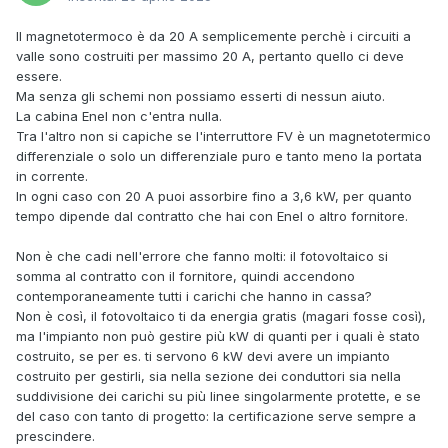
Il magnetotermoco è da 20 A semplicemente perchè i circuiti a
valle sono costruiti per massimo 20 A, pertanto quello ci deve
essere.
Ma senza gli schemi non possiamo esserti di nessun aiuto.
La cabina Enel non c'entra nulla.
Tra l'altro non si capiche se l'interruttore FV è un magnetotermico
differenziale o solo un differenziale puro e tanto meno la portata
in corrente.
In ogni caso con 20 A puoi assorbire fino a 3,6 kW, per quanto
tempo dipende dal contratto che hai con Enel o altro fornitore.
Non è che cadi nell'errore che fanno molti: il fotovoltaico si
somma al contratto con il fornitore, quindi accendono
contemporaneamente tutti i carichi che hanno in cassa?
Non è così, il fotovoltaico ti da energia gratis (magari fosse così),
ma l'impianto non può gestire più kW di quanti per i quali è stato
costruito, se per es. ti servono 6 kW devi avere un impianto
costruito per gestirli, sia nella sezione dei conduttori sia nella
suddivisione dei carichi su più linee singolarmente protette, e se
del caso con tanto di progetto: la certificazione serve sempre a
prescindere.