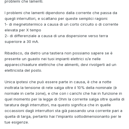
problemi che lamenti.
I problemi che lamenti dipendono dalla corrente che passa da
quegli interruttori, e scattano per queste semplici ragioni:
1- di megnetotermico a causa di un corto circuito o di corrente
elevata per X tempo
2- di differenziale a causa di una dispersione verso terra
superiore a 30 mA.
Ribadisco, da dietro una tastiera non possiamo sapere se è
presente un guasto nei tuoi impianti elettrici o/e nelle
apparecchiaature elettriche che alimenti, devi rivolgerti ad un
elettricista del posto.
Unica ipotesi che può essere parte in causa, è che a notte
inoltrata la tensione di rete salga oltre il 10% della nominale (è
normale in certe zone), e che con i carichi che hai in funzione in
quel momento per la legge di Ohm la corrente salga oltre quella di
taratura degli interruttori, ma questo significa che in quelle
occassioni dagli interruttori sta già passando una corrente pari a
quella di targa, pertanto hai l'impianto sottodimensionanto per le
tue esigenze.