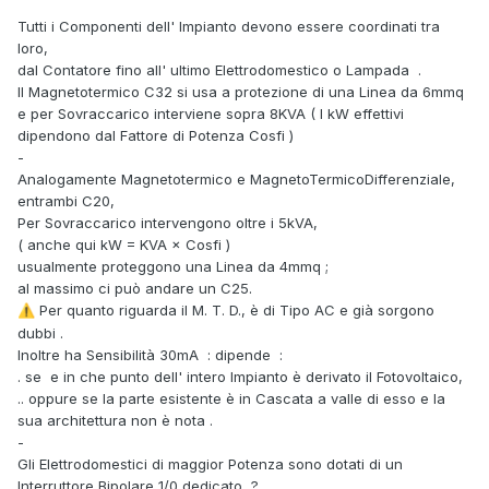
Tutti i Componenti dell' Impianto devono essere coordinati tra
loro,
dal Contatore fino all' ultimo Elettrodomestico o Lampada .
Il Magnetotermico C32 si usa a protezione di una Linea da 6mmq
e per Sovraccarico interviene sopra 8KVA ( I kW effettivi
dipendono dal Fattore di Potenza Cosfi )
-
Analogamente Magnetotermico e MagnetoTermicoDifferenziale,
entrambi C20,
Per Sovraccarico intervengono oltre i 5kVA,
( anche qui kW = KVA × Cosfi )
usualmente proteggono una Linea da 4mmq ;
al massimo ci può andare un C25.
Per quanto riguarda il M. T. D., è di Tipo AC e già sorgono
⚠️
dubbi .
Inoltre ha Sensibilità 30mA
:
dipende
:
.
se e in che punto dell' intero Impianto è derivato il Fotovoltaico,
.. oppure se la parte esistente è in Cascata a valle di esso e la
sua architettura non è nota .
-
Gli Elettrodomestici di maggior Potenza sono dotati di un
Interruttore Bipolare 1/0 dedicato ?