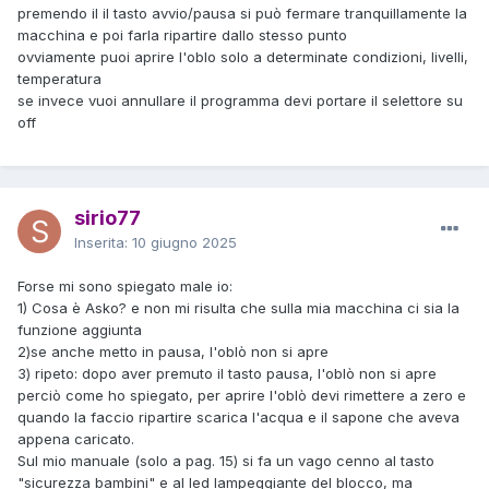
premendo il il tasto avvio/pausa si può fermare tranquillamente la
macchina e poi farla ripartire dallo stesso punto
ovviamente puoi aprire l'oblo solo a determinate condizioni, livelli,
temperatura
se invece vuoi annullare il programma devi portare il selettore su
off
sirio77
Inserita:
10 giugno 2025
Forse mi sono spiegato male io:
1) Cosa è Asko? e non mi risulta che sulla mia macchina ci sia la
funzione aggiunta
2)se anche metto in pausa, l'oblò non si apre
3) ripeto: dopo aver premuto il tasto pausa, l'oblò non si apre
perciò come ho spiegato, per aprire l'oblò devi rimettere a zero e
quando la faccio ripartire scarica l'acqua e il sapone che aveva
appena caricato.
Sul mio manuale (solo a pag. 15) si fa un vago cenno al tasto
"sicurezza bambini" e al led lampeggiante del blocco, ma