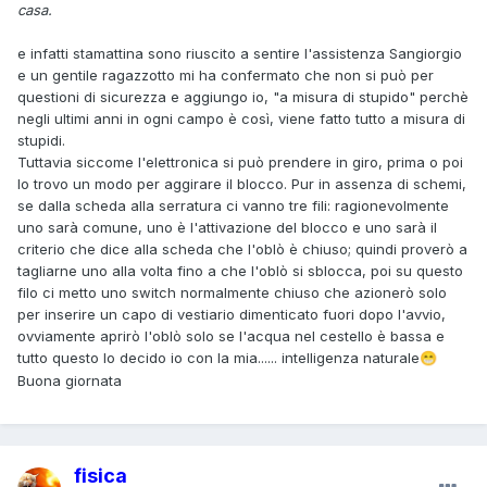
casa.
e infatti stamattina sono riuscito a sentire l'assistenza Sangiorgio
e un gentile ragazzotto mi ha confermato che non si può per
questioni di sicurezza e aggiungo io, "a misura di stupido" perchè
negli ultimi anni in ogni campo è così, viene fatto tutto a misura di
stupidi.
Tuttavia siccome l'elettronica si può prendere in giro, prima o poi
lo trovo un modo per aggirare il blocco. Pur in assenza di schemi,
se dalla scheda alla serratura ci vanno tre fili: ragionevolmente
uno sarà comune, uno è l'attivazione del blocco e uno sarà il
criterio che dice alla scheda che l'oblò è chiuso; quindi proverò a
tagliarne uno alla volta fino a che l'oblò si sblocca, poi su questo
filo ci metto uno switch normalmente chiuso che azionerò solo
per inserire un capo di vestiario dimenticato fuori dopo l'avvio,
ovviamente aprirò l'oblò solo se l'acqua nel cestello è bassa e
tutto questo lo decido io con la mia...... intelligenza naturale
😁
Buona giornata
fisica