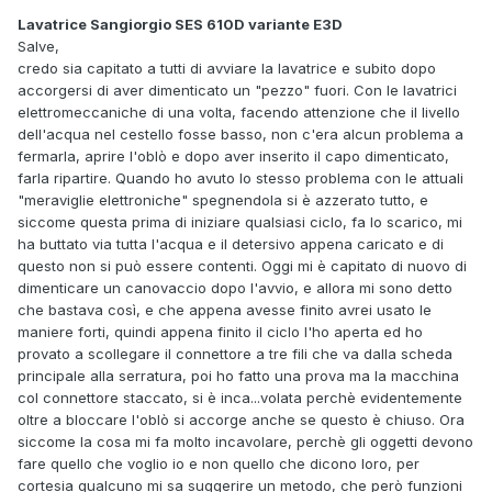
Lavatrice Sangiorgio SES 610D variante E3D
Salve,
credo sia capitato a tutti di avviare la lavatrice e subito dopo
accorgersi di aver dimenticato un "pezzo" fuori. Con le lavatrici
elettromeccaniche di una volta, facendo attenzione che il livello
dell'acqua nel cestello fosse basso, non c'era alcun problema a
fermarla, aprire l'oblò e dopo aver inserito il capo dimenticato,
farla ripartire. Quando ho avuto lo stesso problema con le attuali
"meraviglie elettroniche" spegnendola si è azzerato tutto, e
siccome questa prima di iniziare qualsiasi ciclo, fa lo scarico, mi
ha buttato via tutta l'acqua e il detersivo appena caricato e di
questo non si può essere contenti. Oggi mi è capitato di nuovo di
dimenticare un canovaccio dopo l'avvio, e allora mi sono detto
che bastava così, e che appena avesse finito avrei usato le
maniere forti, quindi appena finito il ciclo l'ho aperta ed ho
provato a scollegare il connettore a tre fili che va dalla scheda
principale alla serratura, poi ho fatto una prova ma la macchina
col connettore staccato, si è inca...volata perchè evidentemente
oltre a bloccare l'oblò si accorge anche se questo è chiuso. Ora
siccome la cosa mi fa molto incavolare, perchè gli oggetti devono
fare quello che voglio io e non quello che dicono loro, per
cortesia qualcuno mi sa suggerire un metodo, che però funzioni