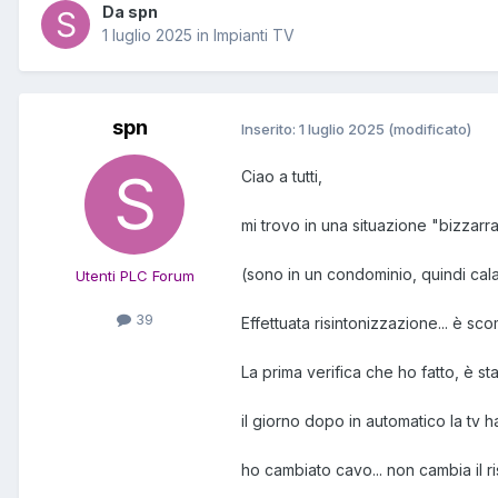
Da spn
1 luglio 2025
in
Impianti TV
spn
Inserito:
1 luglio 2025
(modificato)
Ciao a tutti,
mi trovo in una situazione "bizzarra
(sono in un condominio, quindi cala
Utenti PLC Forum
39
Effettuata risintonizzazione... è sco
La prima verifica che ho fatto, è s
il giorno dopo in automatico la tv
ho cambiato cavo... non cambia il ri