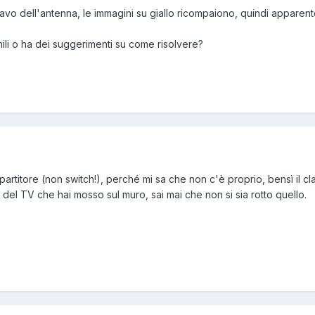
 il cavo dell'antenna, le immagini su giallo ricompaiono, quindi apparen
ili o ha dei suggerimenti su come risolvere?
rtitore (non switch!), perché mi sa che non c'è proprio, bensì il cla
 del TV che hai mosso sul muro, sai mai che non si sia rotto quello.