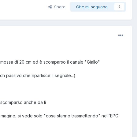
Share
Che mi seguono
2
ho mossa di 20 cm ed è scomparso il canale "Giallo".
h passivo che ripartisce il segnale...)
 è scomparso anche da li
immagine, si vede solo "cosa stanno trasmettendo" nell'EPG.