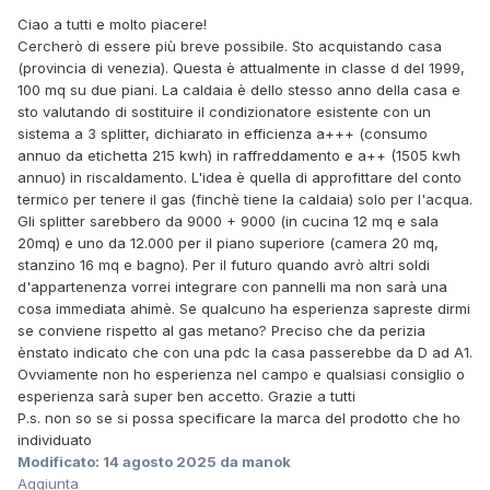
Ciao a tutti e molto piacere!
Cercherò di essere più breve possibile. Sto acquistando casa
(provincia di venezia). Questa è attualmente in classe d del 1999,
100 mq su due piani. La caldaia è dello stesso anno della casa e
sto valutando di sostituire il condizionatore esistente con un
sistema a 3 splitter, dichiarato in efficienza a+++ (consumo
annuo da etichetta 215 kwh) in raffreddamento e a++ (1505 kwh
annuo) in riscaldamento. L'idea è quella di approfittare del conto
termico per tenere il gas (finchè tiene la caldaia) solo per l'acqua.
Gli splitter sarebbero da 9000 + 9000 (in cucina 12 mq e sala
20mq) e uno da 12.000 per il piano superiore (camera 20 mq,
stanzino 16 mq e bagno). Per il futuro quando avrò altri soldi
d'appartenenza vorrei integrare con pannelli ma non sarà una
cosa immediata ahimè. Se qualcuno ha esperienza sapreste dirmi
se conviene rispetto al gas metano? Preciso che da perizia
ènstato indicato che con una pdc la casa passerebbe da D ad A1.
Ovviamente non ho esperienza nel campo e qualsiasi consiglio o
esperienza sarà super ben accetto. Grazie a tutti
P.s. non so se si possa specificare la marca del prodotto che ho
individuato
Modificato:
14 agosto 2025
da manok
Aggiunta