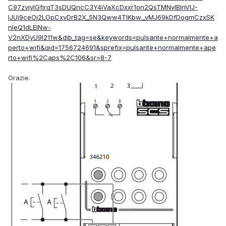
C97zvjylGfjrqT3sDUQncC3Y4iVaXcDxxr1on2QsTMNvlBlnVlJ-
IJUj9ceOj2LOpCxvDrB2X_5N3Qww4TlKbw._vMJ69kDfDogmCzxSK
nleQ1dLElNw-
V2nXDyU9l211w&dib_tag=se&keywords=pulsante+normalmente+a
perto+wifi&qid=1756724691&sprefix=pulsante+normalmente+ape
rto+wifi%2Caps%2C106&sr=8-7
Grazie.