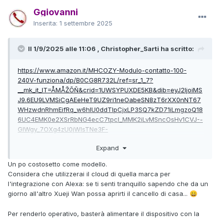
Ggiovanni
Inserita:
1 settembre 2025
Il 1/9/2025 alle 11:06 , Christopher_Sarti ha scritto:
https://www.amazon.it/MHCOZY-Modulo-contatto-100-
240V-funziona/dp/B0CG8R732L/ref=sr_1_7?
__mk_it_IT=ÅMÅŽÕÑ&crid=1UWSYPUXDE5KB&dib=eyJ2IjoiMS
J9.6EU9LVMSiCgAEeHeT9UZ9ri1neOabeSN8zT6rXX0nNT67
WHzwdnRhmEifRq_w6hIU0ddTIpCjxLP3SQ7kZD71iLmgzoQ18
6UC4EMK0e2XSrRbNG4ecC7tpcl_MMK2iLvMSncOsHv1CVJ--
GlWgy_7OXg4zU0jWIsTNe3F-
T82OwCG1Pw3AGhtQseWRFvysysq3Oe1hwvJWxrZiWWgS_D
Expand
-
C97zvjylGfjrqT3sDUQncC3Y4iVaXcDxxr1on2QsTMNvlBlnVlJ-
Un po costosetto come modello.
IJUj9ceOj2LOpCxvDrB2X_5N3Qww4TlKbw._vMJ69kDfDogmC
Considera che utilizzerai il cloud di quella marca per
zxSKnleQ1dLElNw-
l'integrazione con Alexa: se ti senti tranquillo sapendo che da un
V2nXDyU9l211w&dib_tag=se&keywords=pulsante+normalme
giorno all'altro Xueji Wan possa aprirti il cancello di casa...
😄
nte+aperto+wifi&qid=1756724691&sprefix=pulsante+normal
mente+aperto+wifi%2Caps%2C106&sr=8-7
Per renderlo operativo, basterà alimentare il dispositivo con la