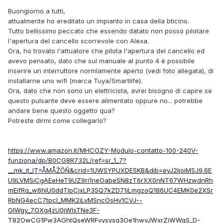
Buongiorno a tutti,
attualmente ho ereditato un impianto in casa della bticino.
Tutto bellissimo peccato che essendo datato non posso pilotare
l'apertura del cancello scorrevole con Alexa.
Ora, ho trovato l'attuatore che pilota l'apertura del cancello ed
avevo pensato, dato che sul manuale al punto 4 è possibile
inserire un interruttore normlamente aperto (vedi foto allegata), di
installarne uno wifi (marca Tuya/Smartlife).
Ora, dato che non sono un elettricista, avrei bisogno di capire se
questo pulsante deve essere alimentato oppure no... potrebbe
andare bene questo oggetto qua?
Potreste dirmi come collegarlo?
https://www.amazon.it/MHCOZY-Modulo-contatto-100-240V-
funziona/dp/B0CG8R732L/ref=sr_1_7?
__mk_it_IT=ÅMÅŽÕÑ&crid=1UWSYPUXDE5KB&dib=eyJ2IjoiMSJ9.6E
U9LVMSiCgAEeHeT9UZ9ri1neOabeSN8zT6rXX0nNT67WHzwdnRh
mEifRq_w6hIU0ddTIpCjxLP3SQ7kZD71iLmgzoQ186UC4EMK0e2XSr
RbNG4ecC7tpcl_MMK2iLvMSncOsHv1CVJ--
GlWgy_7OXg4zU0jWIsTNe3F-
T82OwCG1Pw3AGhtQseWRFvysysq3Oe1hwvJWxrZiWWgS_D-