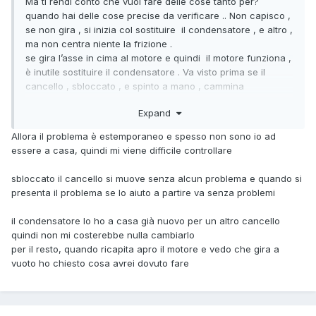
Ma ti rendi conto che vuoi fare delle cose tanto per?
quando hai delle cose precise da verificare .. Non capisco ,
se non gira , si inizia col sostituire il condensatore , e altro ,
ma non centra niente la frizione .
se gira l’asse in cima al motore e quindi il motore funziona ,
è inutile sostituire il condensatore . Va visto prima se il
cancello , sbloccato , e spinto a mano , cammina
liberamente o frenato e poi se cammina liberamente si
Expand
procede con la eventuale regolazione della frizione . Per
cui in base alla tipologia di problema si agisce .
Allora il problema è estemporaneo e spesso non sono io ad
spero di essere stato chiaro.
essere a casa, quindi mi viene difficile controllare
sbloccato il cancello si muove senza alcun problema e quando si
presenta il problema se lo aiuto a partire va senza problemi
il condensatore lo ho a casa già nuovo per un altro cancello
quindi non mi costerebbe nulla cambiarlo
per il resto, quando ricapita apro il motore e vedo che gira a
vuoto ho chiesto cosa avrei dovuto fare