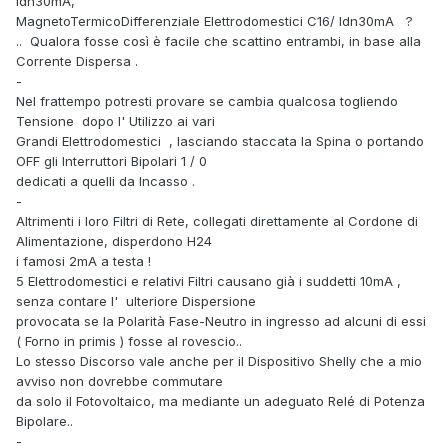
Idn30mA,
MagnetoTermicoDifferenziale Elettrodomestici C16/ Idn30mA ?
.. Qualora fosse così è facile che scattino entrambi, in base alla
Corrente Dispersa .
-
Nel frattempo potresti provare se cambia qualcosa togliendo
Tensione dopo l' Utilizzo ai vari
Grandi Elettrodomestici , lasciando staccata la Spina o portando
OFF gli Interruttori Bipolari 1 / 0
dedicati a quelli da Incasso .
-
Altrimenti i loro Filtri di Rete, collegati direttamente al Cordone di
Alimentazione, disperdono H24
i famosi 2mA a testa !
5 Elettrodomestici e relativi Filtri causano già i suddetti 10mA ,
senza contare l' ulteriore Dispersione
provocata se la Polarità Fase-Neutro in ingresso ad alcuni di essi
( Forno in primis ) fosse al rovescio..
Lo stesso Discorso vale anche per il Dispositivo Shelly che a mio
avviso non dovrebbe commutare
da solo il Fotovoltaico, ma mediante un adeguato Relé di Potenza
Bipolare..
-