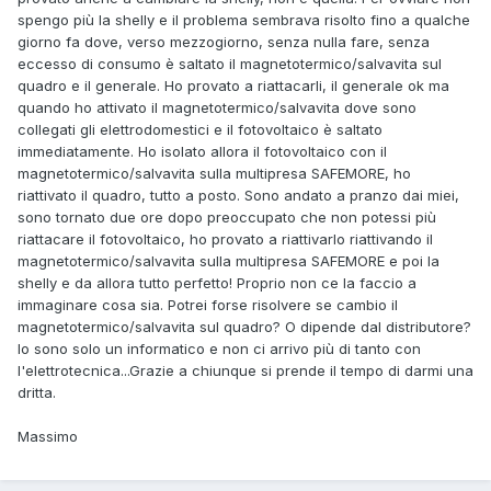
spengo più la shelly e il problema sembrava risolto fino a qualche
giorno fa dove, verso mezzogiorno, senza nulla fare, senza
eccesso di consumo è saltato il magnetotermico/salvavita sul
quadro e il generale. Ho provato a riattacarli, il generale ok ma
quando ho attivato il magnetotermico/salvavita dove sono
collegati gli elettrodomestici e il fotovoltaico è saltato
immediatamente. Ho isolato allora il fotovoltaico con il
magnetotermico/salvavita sulla multipresa SAFEMORE, ho
riattivato il quadro, tutto a posto. Sono andato a pranzo dai miei,
sono tornato due ore dopo preoccupato che non potessi più
riattacare il fotovoltaico, ho provato a riattivarlo riattivando il
magnetotermico/salvavita sulla multipresa SAFEMORE e poi la
shelly e da allora tutto perfetto! Proprio non ce la faccio a
immaginare cosa sia. Potrei forse risolvere se cambio il
magnetotermico/salvavita sul quadro? O dipende dal distributore?
Io sono solo un informatico e non ci arrivo più di tanto con
l'elettrotecnica...Grazie a chiunque si prende il tempo di darmi una
dritta.
Massimo