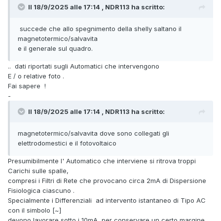
Il 18/9/2025 alle 17:14 , NDR113 ha scritto:
succede che allo spegnimento della shelly saltano il
magnetotermico/salvavita
e il generale sul quadro.
.. dati riportati sugli Automatici che intervengono
E / o relative foto .
Fai sapere !
-
Il 18/9/2025 alle 17:14 , NDR113 ha scritto:
magnetotermico/salvavita dove sono collegati gli
elettrodomestici e il fotovoltaico
Presumibilmente l' Automatico che interviene si ritrova troppi
Carichi sulle spalle,
compresi i Filtri di Rete che provocano circa 2mA di Dispersione
Fisiologica ciascuno .
Specialmente i Differenziali ad intervento istantaneo di Tipo AC
con il simbolo [~]
devono lavorare sotto i 10mA, per conservare un certo margine