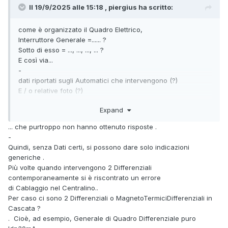
Il 19/9/2025 alle 15:18 , piergius ha scritto:
come è organizzato il Quadro Elettrico,
Interruttore Generale =...... ?
Sotto di esso = ..., ..., ..., ... ?
E così via...
-
dati riportati sugli Automatici che intervengono (?)
E / o relative foto (?)
Fai sapere !
Expand
... che purtroppo non hanno ottenuto risposte .
-
Quindi, senza Dati certi, si possono dare solo indicazioni
generiche .
Più volte quando intervengono 2 Differenziali
contemporaneamente si è riscontrato un errore
di Cablaggio nel Centralino..
Per caso ci sono 2 Differenziali o MagnetoTermiciDifferenziali in
Cascata ?
. Cioè, ad esempio, Generale di Quadro Differenziale puro