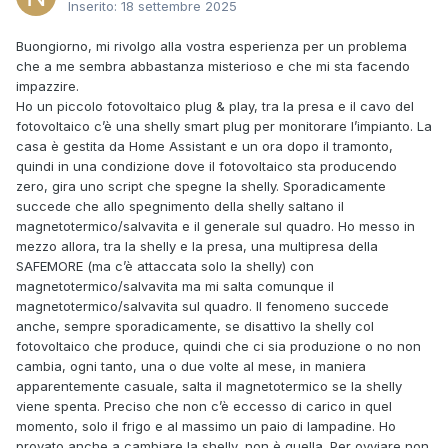
Inserito:
18 settembre 2025
Buongiorno, mi rivolgo alla vostra esperienza per un problema
che a me sembra abbastanza misterioso e che mi sta facendo
impazzire.
Ho un piccolo fotovoltaico plug & play, tra la presa e il cavo del
fotovoltaico c’è una shelly smart plug per monitorare l’impianto. La
casa è gestita da Home Assistant e un ora dopo il tramonto,
quindi in una condizione dove il fotovoltaico sta producendo
zero, gira uno script che spegne la shelly. Sporadicamente
succede che allo spegnimento della shelly saltano il
magnetotermico/salvavita e il generale sul quadro. Ho messo in
mezzo allora, tra la shelly e la presa, una multipresa della
SAFEMORE (ma c’è attaccata solo la shelly) con
magnetotermico/salvavita ma mi salta comunque il
magnetotermico/salvavita sul quadro. Il fenomeno succede
anche, sempre
sporadicamente, se disattivo la shelly col
fotovoltaico che produce, quindi che ci sia produzione o no non
cambia, ogni tanto, una o due volte al mese, in maniera
apparentemente casuale, salta il magnetotermico se la shelly
viene spenta. Preciso che non c’è eccesso di carico in quel
momento, solo il frigo e al massimo un paio di lampadine. Ho
provato anche a cambiare la shelly, non è quella. Per ovviare non