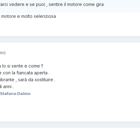
 farci vedere e se puoi , sentire il motore come gira
l motore e molto selenziosa
to)
 lo si sente e come !!
e con la fiancata aperta .
brante , sarà da sostituire .
 anni .
Stefano Dalmo