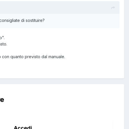
nsigliate di sostituire?
o".
sto.
o con quanto previsto dal manuale.
re
Accedi