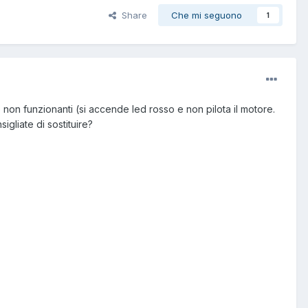
Share
Che mi seguono
1
n funzionanti (si accende led rosso e non pilota il motore.
gliate di sostituire?