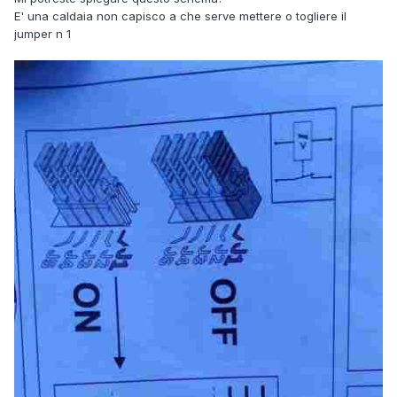
E' una caldaia non capisco a che serve mettere o togliere il
jumper n 1