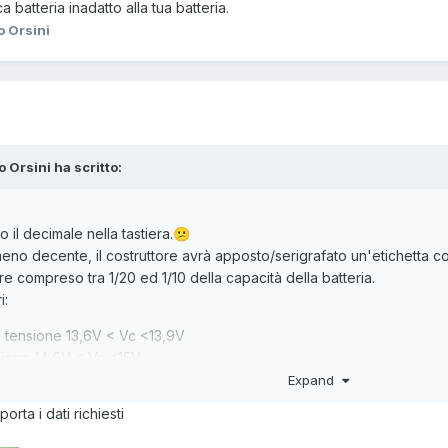
 batteria inadatto alla tua batteria.
o Orsini
o Orsini ha scritto:
 il decimale nella tastiera.
😕
lmeno decente, il costruttore avrà apposto/serigrafato un'etichetta co
 compreso tra 1/20 ed 1/10 della capacità della batteria.
i:
n tensione 13,6V < Vc <13,9V
nsione 14,6V < Vc <15V
Expand
ica batteria inadatto alla tua batteria.
orta i dati richiesti