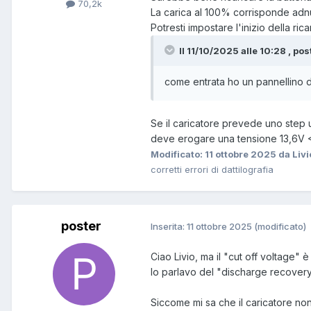
70,2k
La carica al 100% corrisponde adn
Potresti impostare l'inizio della ric
Il 11/10/2025 alle 10:28 , pos
come entrata ho un pannellino 
Se il caricatore prevede uno step u
deve erogare una tensione 13,6V 
Modificato:
11 ottobre 2025
da Livi
corretti errori di dattilografia
poster
Inserita:
11 ottobre 2025
(modificato)
Ciao Livio, ma il "cut off voltage" 
Io parlavo del "discharge recovery
Siccome mi sa che il caricatore non