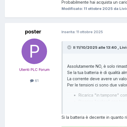
Probabilmente hai acquista un carica
Modificato:
11 ottobre 2025
da Livi
poster
Inserita:
11 ottobre 2025
Il 11/10/2025 alle 13:40 , Livi
Assolutamente NO, è solo rimasto
Utenti PLC Forum
Se la tua batteria è di qualità a
La corrente deve avere un valore
61
Per le tensioni ci sono due valor
Ricarica "in tampone" co
Ricarica "ciclica" con te
Probabilmente hai acquista un car
Si la batteria è decente in quanto rip