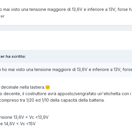
 mai visto una tensione maggiore di 13,6V e inferiore a 13V, forse hai
ter
ter ha scritto:
ho mai visto una tensione maggiore di 13,6V e inferiore a 13V, forse h
decimale nella tastiera.
😕
no decente, il costruttore avrà apposto/serigrafato un'etichetta con i 
mpreso tra 1/20 ed 1/10 della capacità della batteria.
ensione 13,6V < Vc <13,9V
one 14,6V < Vc <15V