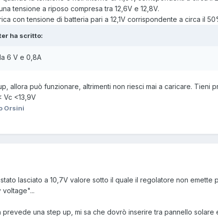
una tensione a riposo compresa tra 12,6V e 12,8V.
arica con tensione di batteria pari a 12,1V corrispondente a circa il 50
ter ha scritto:
da 6 V e 0,8A
p, allora può funzionare, altrimenti non riesci mai a caricare. Tieni
< Vc <13,9V
o Orsini
è stato lasciato a 10,7V valore sotto il quale il regolatore non emett
 voltage"...
 prevede una step up, mi sa che dovrò inserire tra pannello solare 