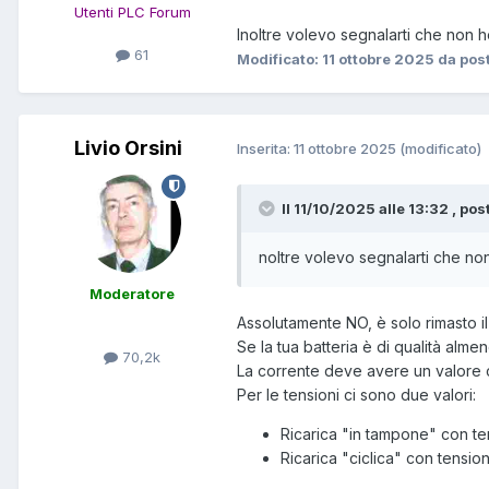
Utenti PLC Forum
Inoltre volevo segnalarti che non ho
61
Modificato:
11 ottobre 2025
da pos
Livio Orsini
Inserita:
11 ottobre 2025
(modificato)
Il 11/10/2025 alle 13:32 , pos
noltre volevo segnalarti che non 
Moderatore
Assolutamente NO, è solo rimasto il 
Se la tua batteria è di qualità alme
70,2k
La corrente deve avere un valore co
Per le tensioni ci sono due valori:
Ricarica "in tampone" con t
Ricarica "ciclica" con tensi