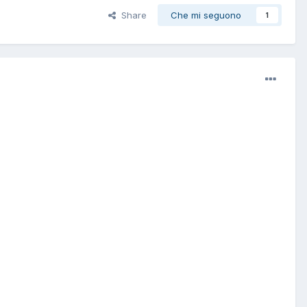
Share
Che mi seguono
1