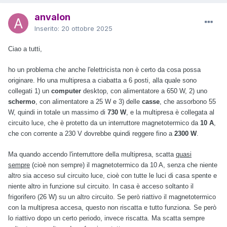
anvalon
Inserito:
20 ottobre 2025
Ciao a tutti,
ho un problema che anche l'elettricista non è certo da cosa possa
originare. Ho una multipresa a ciabatta a 6 posti, alla quale sono
collegati 1) un
computer
desktop, con alimentatore a 650 W, 2) uno
schermo
, con alimentatore a 25 W e 3) delle
casse
, che assorbono 55
W, quindi in totale un massimo di
730 W
, e la multipresa è collegata al
circuito luce, che è protetto da un interruttore magnetotermico da
10 A
,
che con corrente a 230 V dovrebbe quindi reggere fino a
2300 W
.
Ma quando accendo l'interruttore della multipresa, scatta
quasi
sempre
(cioè non sempre) il magnetotermico da 10 A, senza che niente
altro sia acceso sul circuito luce, cioè con tutte le luci di casa spente e
niente altro in funzione sul circuito. In casa è acceso soltanto il
frigorifero (26 W) su un altro circuito. Se però riattivo il magnetotermico
con la multipresa accesa, questo non riscatta e tutto funziona. Se però
lo riattivo dopo un certo periodo, invece riscatta. Ma scatta sempre