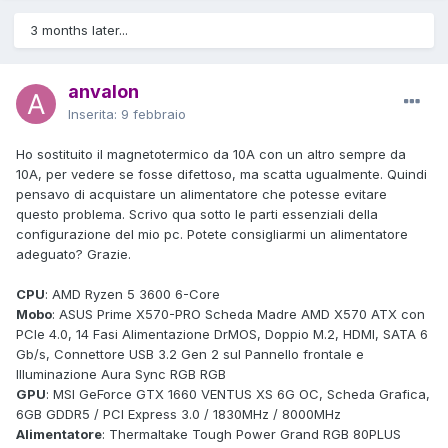
3 months later...
anvalon
Inserita:
9 febbraio
Ho sostituito il magnetotermico da 10A con un altro sempre da
10A, per vedere se fosse difettoso, ma scatta ugualmente. Quindi
pensavo di acquistare un alimentatore che potesse evitare
questo problema. Scrivo qua sotto le parti essenziali della
configurazione del mio pc. Potete consigliarmi un alimentatore
adeguato? Grazie.
CPU
: AMD Ryzen 5 3600 6-Core
Mobo
: ASUS Prime X570-PRO Scheda Madre AMD X570 ATX con
PCIe 4.0, 14 Fasi Alimentazione DrMOS, Doppio M.2, HDMI, SATA 6
Gb/s, Connettore USB 3.2 Gen 2 sul Pannello frontale e
Illuminazione Aura Sync RGB RGB
GPU
: MSI GeForce GTX 1660 VENTUS XS 6G OC, Scheda Grafica,
6GB GDDR5 / PCI Express 3.0 / 1830MHz / 8000MHz
Alimentatore
: Thermaltake Tough Power Grand RGB 80PLUS