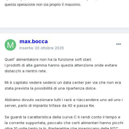
questa operazione non sia proprio il massimo.
max.bocca
Inserita:
20 ottobre 2025
Quell' alimentatore non ha la funzione soft start.
I prodotti di alta gamma hanno questa attenzione onde evitare
distacchi a rientro rete.
Mi è capitato vedere sedersi un data center per via che non era
stata prevista la possibilità di una ripartenza dolce.
Abbiamo dovuto sezionare tutti i rack e riaccendere uno ad uno i
server, parlo di impianto trifase da 40 e passa Kw.
Se guardi la caratteristica della curva C ti rendi conto il tempo e
la corrente supportata, peccato che certi alimentari hanno picchi
oltre 10 volte tanto la In. Basterebbe che inseriscano delle NTC