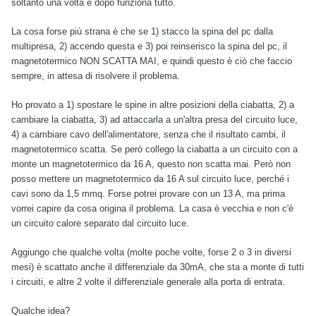
soltanto una volta e dopo funziona tutto.
La cosa forse più strana è che se 1) stacco la spina del pc dalla
multipresa, 2) accendo questa e 3) poi reinserisco la spina del pc, il
magnetotermico NON SCATTA MAI, e quindi questo è ciò che faccio
sempre, in attesa di risolvere il problema.
Ho provato a 1) spostare le spine in altre posizioni della ciabatta, 2) a
cambiare la ciabatta, 3) ad attaccarla a un'altra presa del circuito luce,
4) a cambiare cavo dell'alimentatore, senza che il risultato cambi, il
magnetotermico scatta. Se però collego la ciabatta a un circuito con a
monte un magnetotermico da 16 A, questo non scatta mai. Però non
posso mettere un magnetotermico da 16 A sul circuito luce, perché i
cavi sono da 1,5 mmq. Forse potrei provare con un 13 A, ma prima
vorrei capire da cosa origina il problema. La casa è vecchia e non c'è
un circuito calore separato dal circuito luce.
Aggiungo che qualche volta (molte poche volte, forse 2 o 3 in diversi
mesi) è scattato anche il differenziale da 30mA, che sta a monte di tutti
i circuiti, e altre 2 volte il differenziale generale alla porta di entrata.
Qualche idea?