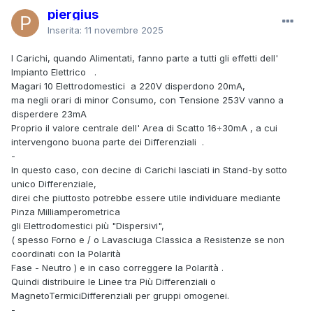
piergius
Inserita:
11 novembre 2025
I Carichi, quando Alimentati, fanno parte a tutti gli effetti dell'
Impianto Elettrico .
Magari 10 Elettrodomestici a 220V disperdono 20mA,
ma negli orari di minor Consumo, con Tensione 253V vanno a
disperdere 23mA
Proprio il valore centrale dell' Area di Scatto 16÷30mA , a cui
intervengono buona parte dei Differenziali .
-
In questo caso, con decine di Carichi lasciati in Stand-by sotto
unico Differenziale,
direi che piuttosto potrebbe essere utile individuare mediante
Pinza Milliamperometrica
gli Elettrodomestici più "Dispersivi",
( spesso Forno e / o Lavasciuga Classica a Resistenze se non
coordinati con la Polarità
Fase - Neutro ) e in caso correggere la Polarità .
Quindi distribuire le Linee tra Più Differenziali o
MagnetoTermiciDifferenziali per gruppi omogenei.
-