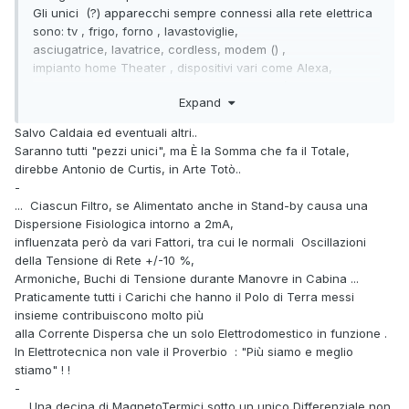
Gli unici (?) apparecchi sempre connessi alla rete elettrica
sono: tv , frigo, forno , lavastoviglie,
asciugatrice, lavatrice, cordless, modem () ,
impianto home Theater , dispositivi vari come Alexa,
caricabatterie, cordless e ripetitori wireless/mesh,
Expand
un computer con hub HDD collegati con multiprese , si cui
una filtrata marcata APC,
Salvo Caldaia ed eventuali altri..
ps5,Xbox e switch ...
Saranno tutti "pezzi unici", ma È la Somma che fa il Totale,
direbbe Antonio de Curtis, in Arte Totò..
-
... Ciascun Filtro, se Alimentato anche in Stand-by causa una
Dispersione Fisiologica intorno a 2mA,
influenzata però da vari Fattori, tra cui le normali Oscillazioni
della Tensione di Rete +/-10 %,
Armoniche, Buchi di Tensione durante Manovre in Cabina ...
Praticamente tutti i Carichi che hanno il Polo di Terra messi
insieme contribuiscono molto più
alla Corrente Dispersa che un solo Elettrodomestico in funzione .
In Elettrotecnica non vale il Proverbio : "Più siamo e meglio
stiamo" ! !
-
.... Una decina di MagnetoTermici sotto un unico Differenziale non