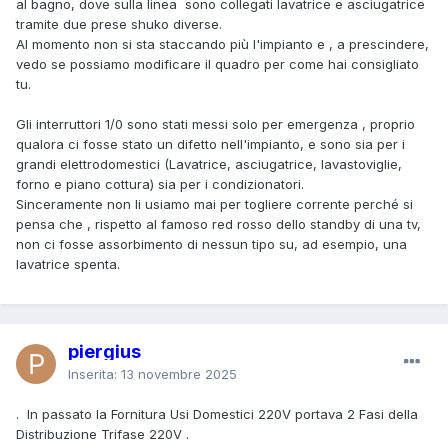
al bagno, dove sulla linea sono collegati lavatrice e asciugatrice
scatta .
tramite due prese shuko diverse.
(occhio che l' Intervento potrebbe essere causato anche
Al momento non si sta staccando più l'impianto e , a prescindere,
da un precedente Errore di Cablaggio,
vedo se possiamo modificare il quadro per come hai consigliato
che attualmente eluda l' unico Differenziale, i cosiddetti
tu.
"Neutri Mischiati",
qualche Carico che prenda Fase sotto un Magnetotermico
Gli interruttori 1/0 sono stati messi solo per emergenza , proprio
e Neutro sotto un altro ) .
qualora ci fosse stato un difetto nell'impianto, e sono sia per i
Ma, come già detto, se vengono lasciati H24 su " 1", i relativi
grandi elettrodomestici (Lavatrice, asciugatrice, lavastoviglie,
Filtri disperdono H24 !
forno e piano cottura) sia per i condizionatori.
. Non sapendo lo Strumento utilizzato
:
Sinceramente non li usiamo mai per togliere corrente perché si
Tester, Megaohmetro, Pinza Milliamperometrica ?
pensa che , rispetto al famoso red rosso dello standby di una tv,
(il semplice Tester applica 3Volt in Continua,
non ci fosse assorbimento di nessun tipo su, ad esempio, una
il Misuratore di Isolamento 500V ma sempre in Continua, se
lavatrice spenta.
i Filtri non sono" bucati",
non li vede neanche con il telescopio !
Solo la Pinza Milliamperometrica ti dice quanto sta
disperdendo l' Impianto con la Tensione Alternata
piergius
presente al momento, alla Frequenza di Rete 50Hz ,
(e tramite una semplice Proporzione matematica puoi
Inserita:
13 novembre 2025
stimare quanto disperda ai famigerati 253V ) .
-
. In passato la Fornitura Usi Domestici 220V portava 2 Fasi della
.. e "Cosa" è stato testato,
Distribuzione Trifase 220V .