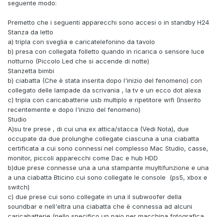
seguente modo:
Premetto che i seguenti apparecchi sono accesi o in standby H24
Stanza da letto
a) tripla con sveglia e caricatelefonino da tavolo
b) presa con collegata folletto quando in ricarica o sensore luce
notturno (Piccolo Led che si accende di notte)
Stanzetta bimbi
b) ciabatta (Che è stata inserita dopo l'inizio del fenomeno) con
collegato delle lampade da scrivania , la tv e un ecco dot alexa
c) tripla con caricabatterie usb multiplo e ripetitore wifi (Inserito
recentemente e dopo l'inizio del fenomeno)
Studio
A)su tre prese , di cui una ex attica/stacca (Vedi Nota), due
occupate da due prolunghe collegate ciascuna a una ciabatta
certificata a cui sono connessi nel complesso Mac Studio, casse,
monitor, piccoli apparecchi come Dac e hub HDD
b)due prese connesse una a una stampante muyltifunzione e una
a una ciabatta Bticino cui sono collegate le console (ps5, xbox e
switch)
c) due prese cui sono collegate in una il subwoofer della
soundbar e nell'eltra una ciabatta che è connessa ad alcuni
caricabatterie (nello specifico un paio per macchina fotografica,