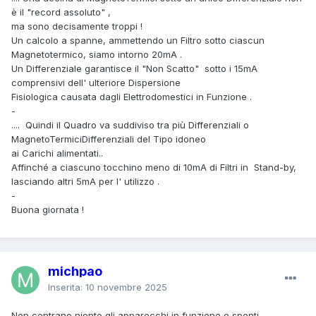
è il "record assoluto" ,
ma sono decisamente troppi !
Un calcolo a spanne, ammettendo un Filtro sotto ciascun
Magnetotermico, siamo intorno 20mA .
Un Differenziale garantisce il "Non Scatto" sotto i 15mA
comprensivi dell' ulteriore Dispersione
Fisiologica causata dagli Elettrodomestici in Funzione .
-
.... Quindi il Quadro va suddiviso tra più Differenziali o
MagnetoTermiciDifferenziali del Tipo idoneo
ai Carichi alimentati..
Affinché a ciascuno tocchino meno di 10mA di Filtri in Stand-by,
lasciando altri 5mA per l' utilizzo .
-
Buona giornata !
michpao
Inserita:
10 novembre 2025
Non centrano niente gli apparecchi in funzione o spenti.