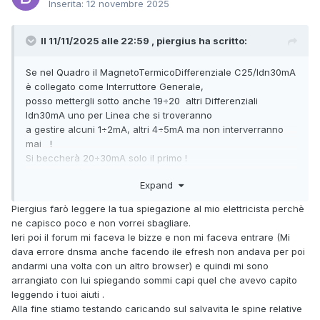
Inserita:
12 novembre 2025
Il 11/11/2025 alle 22:59 , piergius ha scritto:
Se nel Quadro il MagnetoTermicoDifferenziale C25/Idn30mA
è collegato come Interruttore Generale,
posso mettergli sotto anche 19÷20 altri Differenziali
Idn30mA uno per Linea che si troveranno
a gestire alcuni 1÷2mA, altri 4÷5mA ma non interverranno
mai !
Si beccherà 20÷30mA solo il primo !
Ecco perché il Generale di Quadro deve essere un
Expand
Magnetotermico !
Ma
:
Piergius farò leggere la tua spiegazione al mio elettricista perchè
.
vengono abitualmente utilizzati ?
ne capisco poco e non vorrei sbagliare.
.. Oppure fanno tappezzeria?
Ieri poi il forum mi faceva le bizze e non mi faceva entrare (Mi
procedendo per tentativi si dividono le Linee fra 3
dava errore dnsma anche facendo ile efresh non andava per poi
Differenziali più sensibili da Idn 10mA
andarmi una volta con un altro browser) e quindi mi sono
ciascuno, e si prende nota di cosa succede..
arrangiato con lui spiegando sommi capi quel che avevo capito
Se 2 non scattano mai hai già risparmiato 2 terzi delle
leggendo i tuoi aiuti .
attività di ricerca !
Alla fine stiamo testando caricando sul salvavita le spine relative
Ovviamente si approfondisce la Diagnosi su quello che