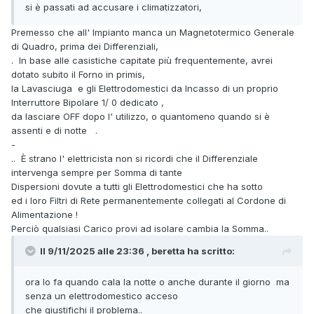
si è passati ad accusare i climatizzatori,
Premesso che all' Impianto manca un Magnetotermico Generale
di Quadro, prima dei Differenziali,
. In base alle casistiche capitate più frequentemente, avrei
dotato subito il Forno in primis,
la Lavasciuga e gli Elettrodomestici da Incasso di un proprio
Interruttore Bipolare 1/ 0 dedicato ,
da lasciare OFF dopo l' utilizzo, o quantomeno quando si è
assenti e di notte .
-
.. È strano l' elettricista non si ricordi che il Differenziale
intervenga sempre per Somma di tante
Dispersioni dovute a tutti gli Elettrodomestici che ha sotto
ed i loro Filtri di Rete permanentemente collegati al Cordone di
Alimentazione !
Perciò qualsiasi Carico provi ad isolare cambia la Somma..
Il 9/11/2025 alle 23:36 , beretta ha scritto:
ora lo fa quando cala la notte o anche durante il giorno ma
senza un elettrodomestico acceso
che giustifichi il problema..