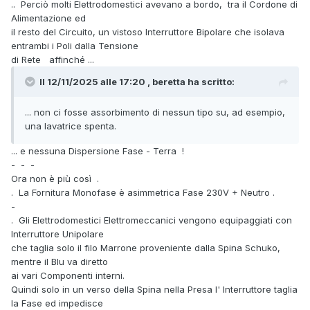
Forse le singole Linee una sola alla volta ?
.. Perciò molti Elettrodomestici avevano a bordo, tra il Cordone di
Più precisamente, se installassi il Magnetotermico Generale
Alimentazione ed
di Quadro (ora assente)
il resto del Circuito, un vistoso Interruttore Bipolare che isolava
e sotto di esso 3 Differenziali o MagnetoTermiciDifferenziali
entrambi i Poli dalla Tensione
indipendenti tra loro,
di Rete affinché ...
che finalmente siano in grado di lavorare a Norma, con 3 ÷4
Il 12/11/2025 alle 17:20 , beretta ha scritto:
Linee ciascuno,
dei soliti 23mA ne toccherebbe 7÷8mA a cranio..
... non ci fosse assorbimento di nessun tipo su, ad esempio,
Di gran lunga sotto la Soglia di Intervento dei Differenziali .
una lavatrice spenta.
-
È importante che il Frigo non condivida lo stesso
... e nessuna Dispersione Fase - Terra !
Differenziale dei Grandi Elettrodomestici,
- - -
per loro natura più " Dispersivi" .
Ora non è più così .
-
. La Fornitura Monofase è asimmetrica Fase 230V + Neutro .
E, dulcis in fundo, come per magia in caso di vero Guasto
-
non resteresti ad imprecare al buio .
. Gli Elettrodomestici Elettromeccanici vengono equipaggiati con
-
Interruttore Unipolare
Buona notte !
che taglia solo il filo Marrone proveniente dalla Spina Schuko,
mentre il Blu va diretto
ai vari Componenti interni.
Quindi solo in un verso della Spina nella Presa l' Interruttore taglia
la Fase ed impedisce