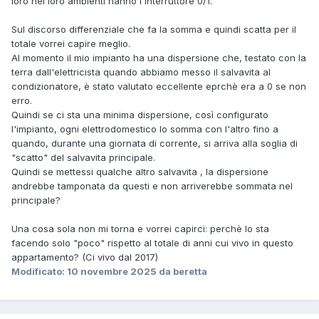
loro nei loro ambienti hanno l'interruttore 0/1.
Sul discorso differenziale che fa la somma e quindi scatta per il
totale vorrei capire meglio.
Al momento il mio impianto ha una dispersione che, testato con la
terra dall'elettricista quando abbiamo messo il salvavita al
condizionatore, è stato valutato eccellente eprchè era a 0 se non
erro.
Quindi se ci sta una minima dispersione, così configurato
l'impianto, ogni elettrodomestico lo somma con l'altro fino a
quando, durante una giornata di corrente, si arriva alla soglia di
"scatto" del salvavita principale.
Quindi se mettessi qualche altro salvavita , la dispersione
andrebbe tamponata da questi e non arriverebbe sommata nel
principale?
Una cosa sola non mi torna e vorrei capirci: perchè lo sta
facendo solo "poco" rispetto al totale di anni cui vivo in questo
appartamento? (Ci vivo dal 2017)
Modificato:
10 novembre 2025
da beretta