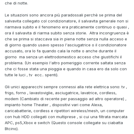
che di notte.
Le situazioni sono ancora più paradossali perchè se prima del
salvavita collegato col condizionatore, il salvavita generale non si
riarmava subito e il fenomeno era praticamente continuo o quasi ,
ora il salvavita di riarma subito senza storie. Altra incongruenza è
che se prima si staccava sia in piena notte senza nulla acceso e
di giorno quando usavo spesso l'asciugatrice o il condizionatore
accusato, ora lo fa quando cala la notte o anche durante il
giorno ma senza un elettrodomestico acceso che giustifichi il
problema. (Un esempio l'altro pomeriggio corrente saltata senza
che ci fosse stata una pioggia e quando in casa ero da solo con
tutte le luci , tv ecc.. spenti).
Gli unici apparecchi sempre connessi alla rete elettrica sono: tv ,
frigo, forno , lavastoviglie, asciugatrice, lavatrice, cordless,
modem (Cambiato di recente per passaggio ad altro operatore) ,
impianto home Theater , dispositivi vari come Alexa,
caricabatterie, cordless e ripetitori wireless/mesh, un computer
con hub HDD collegati con multiprese , si cui una filtrata marcata
APC, ps5,Xbox e switch (Questo console collegate su ciabatta
Btcino).