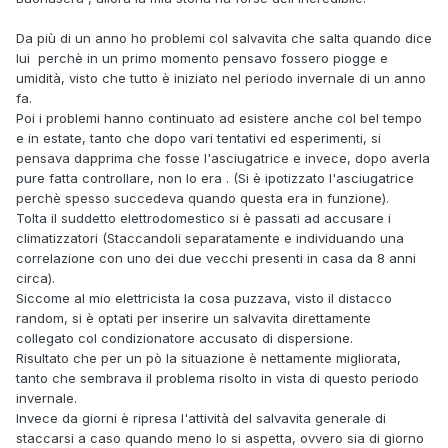
Da più di un anno ho problemi col salvavita che salta quando dice
lui perchè in un primo momento pensavo fossero piogge e
umidità, visto che tutto è iniziato nel periodo invernale di un anno
fa.
Poi i problemi hanno continuato ad esistere anche col bel tempo
e in estate, tanto che dopo vari tentativi ed esperimenti, si
pensava dapprima che fosse l'asciugatrice e invece, dopo averla
pure fatta controllare, non lo era . (Si è ipotizzato l'asciugatrice
perchè spesso succedeva quando questa era in funzione).
Tolta il suddetto elettrodomestico si è passati ad accusare i
climatizzatori (Staccandoli separatamente e individuando una
correlazione con uno dei due vecchi presenti in casa da 8 anni
circa).
Siccome al mio elettricista la cosa puzzava, visto il distacco
random, si è optati per inserire un salvavita direttamente
collegato col condizionatore accusato di dispersione.
Risultato che per un pò la situazione è nettamente migliorata,
tanto che sembrava il problema risolto in vista di questo periodo
invernale.
Invece da giorni è ripresa l'attività del salvavita generale di
staccarsi a caso quando meno lo si aspetta, ovvero sia di giorno