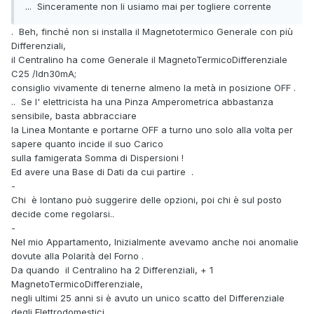
... Sinceramente non li usiamo mai per togliere corrente
. Beh, finché non si installa il Magnetotermico Generale con più
Differenziali,
il Centralino ha come Generale il MagnetoTermicoDifferenziale
C25 /Idn30mA;
consiglio vivamente di tenerne almeno la metà in posizione OFF .
.. Se l' elettricista ha una Pinza Amperometrica abbastanza
sensibile, basta abbracciare
la Linea Montante e portarne OFF a turno uno solo alla volta per
sapere quanto incide il suo Carico
sulla famigerata Somma di Dispersioni !
Ed avere una Base di Dati da cui partire .
-
Chi è lontano può suggerire delle opzioni, poi chi è sul posto
decide come regolarsi..
-
Nel mio Appartamento, Inizialmente avevamo anche noi anomalie
dovute alla Polarità del Forno .
Da quando il Centralino ha 2 Differenziali, + 1
MagnetoTermicoDifferenziale,
negli ultimi 25 anni si è avuto un unico scatto del Differenziale
degli Elettrodomestici,