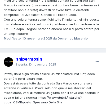
metti una sola antenna 4 e 5 banda puntata su contrada San
Marco in verticale (ovviamente devi puntare bene l'antenna se il
ripetitore non è a vista) dovresti ricevere tutte le emittenti ,
comprese Rai ,Mediaset ,Canale 8 ,Frisbee ,ecc.
Con una sola antenna semplifichi tutto l'impianto , elimini questo
miscelatore e vedi se solo con il partitore si vedono entrambe le
TV . Se dopo i segnali saranno ancora bassi si potrà optare per
un amplificatore .
Modificato:
10 novembre 2025
da Domenico Maschio
snipermosin
Inserita:
10 novembre 2025
Infatti, dalla sigla risulta essere un miscelatore Vhf-Uhf, ecco
perchè ti perdi alcuni mux.
Dovrest ricevere tutto da contrada San Marco con una sola
antenna in verticale. Prova solo con quella ma staccati dal
miscelatore, vedi di mettere un giunto con il cavo che scende in
casa e fai una ricerca.
https://www.otgtv.it/lista.php?
code=CSMI&posto=Spezzano Della Sila