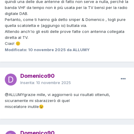
quindi una delle due antenne di fatto non serve a nulla, perché la
banda VHF da tempo non è più usata per la TV bensì per la radio
digitale DAB.
Pertanto, come ti hanno già detto sniper & Domenico , togli pure
quella scatoletta e (aggiungo io) buttala via.
Attendo anch'io gli esiti delle prove fatte con antenna collegata
diretta al TV.
Ciao!
🙂
Modificato:
10 novembre 2025
da ALLUMY
Domenico90
Inserita:
10 novembre 2025
@ALLUMY
grazie mille, vi aggiornerò sui risultati ottenuti,
sicuramente mi sbarazzerò di quel
miscelatore inutile
😉
Domenico90