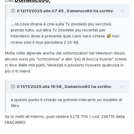
Ciao
Il 12/11/2025 alle 07:45 , Domenico90 ha scritto:
.....la cosa strana è che sulla Tv (modello piu vecchio)
prendo tutto, sul'altra Tv (modello piu recente) per
intenderci dove è presente quel cavo nero cinese
non
🤣
ricevo solo il mux persidera 2 ch 48,
Molte volte dipende anche dai sintonizzatori nei televisori stessi,
alcuno sono più "schizzinosi" e altri "più di bocca buona" (come
si dice dalle mie parti, Venezia) e possono ricevere qualcosa in
più o in meno.
Il 11/11/2025 alle 19:58 , Domenico90 ha scritto:
a questo punto ti chiedo se potresti indicarmi un modello di
filtro
Se lo metti all'interno, puoi vedere il LTE 700 / cod. 226715 della
FRACARRO