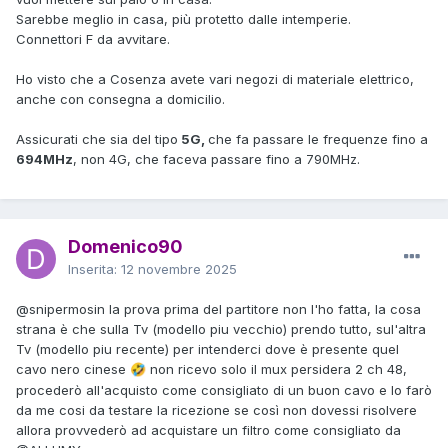
Sarebbe meglio in casa, più protetto dalle intemperie.
Connettori F da avvitare.
Ho visto che a Cosenza avete vari negozi di materiale elettrico,
anche con consegna a domicilio.
Assicurati che sia del tipo
5G,
che fa passare le frequenze fino a
694MHz
, non 4G, che faceva passare fino a 790MHz.
Domenico90
Inserita:
12 novembre 2025
@snipermosin
la prova prima del partitore non l'ho fatta, la cosa
strana è che sulla Tv (modello piu vecchio) prendo tutto, sul'altra
Tv (modello piu recente) per intenderci dove è presente quel
cavo nero cinese
non ricevo solo il mux persidera 2 ch 48,
🤣
procederò all'acquisto come consigliato di un buon cavo e lo farò
da me cosi da testare la ricezione se così non dovessi risolvere
allora provvederò ad acquistare un filtro come consigliato da