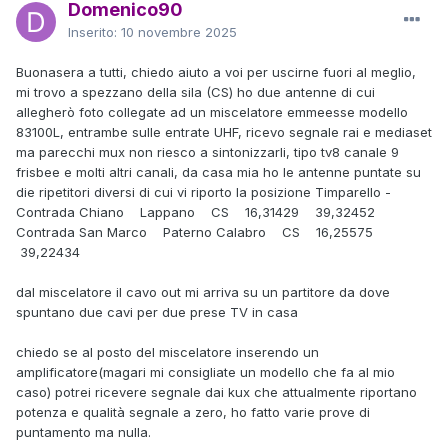
Domenico90
Inserito:
10 novembre 2025
Buonasera a tutti, chiedo aiuto a voi per uscirne fuori al meglio,
mi trovo a spezzano della sila (CS) ho due antenne di cui
allegherò foto collegate ad un miscelatore emmeesse modello
83100L, entrambe sulle entrate UHF, ricevo segnale rai e mediaset
ma parecchi mux non riesco a sintonizzarli, tipo tv8 canale 9
frisbee e molti altri canali, da casa mia ho le antenne puntate su
die ripetitori diversi di cui vi riporto la posizione Timparello -
Contrada Chiano Lappano CS 16,31429 39,32452
Contrada San Marco Paterno Calabro CS 16,25575
39,22434
dal miscelatore il cavo out mi arriva su un partitore da dove
spuntano due cavi per due prese TV in casa
chiedo se al posto del miscelatore inserendo un
amplificatore(magari mi consigliate un modello che fa al mio
caso) potrei ricevere segnale dai kux che attualmente riportano
potenza e qualità segnale a zero, ho fatto varie prove di
puntamento ma nulla.