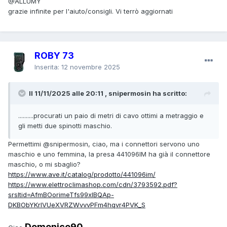
@ALLUMY
grazie infinite per l'aiuto/consigli. Vi terrò aggiornati
ROBY 73
Inserita:
12 novembre 2025
Il 11/11/2025 alle 20:11 , snipermosin ha scritto:
..........procurati un paio di metri di cavo ottimi a metraggio e
gli metti due spinotti maschio.
Permettimi
@snipermosin
, ciao, ma i connettori servono uno
maschio e uno femmina, la presa 441096IM ha già il connettore
maschio, o mi sbaglio?
https://www.ave.it/catalog/prodotto/441096im/
https://www.elettroclimashop.com/cdn/3793592.pdf?
srsltid=AfmBOorimeTfs99xlBQAp-
DKBObYKrlVUeXVRZWvvvPFm4hqvr4PVK_S
Domenico90
,