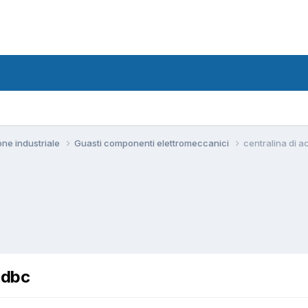
one industriale
Guasti componenti elettromeccanici
centralina di 
9dbc