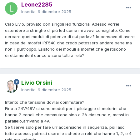
Leone2285
Inserita:
9 dicembre 2025
Ciao Livio, provato con singoli led funziona. Adesso vorrei
estendere a stringhe di più led come mi avevi consigliato. Come
cercare quei moduli di potenza di cui parlavi? Io pensavo di avere
in casa dei mosfet IRF540 che credo potessero andare bene ma
non li purtroppo. Esistono dei moduli a mosfet che gestiscono
direttamente il carico o sono tutti a relè?
Livio Orsini
Inserita:
9 dicembre 2025
Intento che tensione dovrai commutare?
Fino a 24V/48V ci sono moduli per il pilotaggio di motorini che
hanno 2 canali che commutano sino a 2A ciascuno e, messi in
parallelo,arrivano a 4A.
Se tiserve solo per fare un'accensione in sequenza, poi lasci
tutto acceso, potresti usare le schede a relè che hanno 1, 2, o 4
relè per scheda.