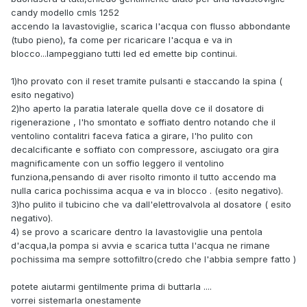
candy modello cmls 1252
accendo la lavastoviglie, scarica l'acqua con flusso abbondante
(tubo pieno), fa come per ricaricare l'acqua e va in
blocco...lampeggiano tutti led ed emette bip continui.
1)ho provato con il reset tramite pulsanti e staccando la spina (
esito negativo)
2)ho aperto la paratia laterale quella dove ce il dosatore di
rigenerazione , l'ho smontato e soffiato dentro notando che il
ventolino contalitri faceva fatica a girare, l'ho pulito con
decalcificante e soffiato con compressore, asciugato ora gira
magnificamente con un soffio leggero il ventolino
funziona,pensando di aver risolto rimonto il tutto accendo ma
nulla carica pochissima acqua e va in blocco . (esito negativo).
3)ho pulito il tubicino che va dall'elettrovalvola al dosatore ( esito
negativo).
4) se provo a scaricare dentro la lavastoviglie una pentola
d'acqua,la pompa si avvia e scarica tutta l'acqua ne rimane
pochissima ma sempre sottofiltro(credo che l'abbia sempre fatto )
potete aiutarmi gentilmente prima di buttarla ....
vorrei sistemarla onestamente