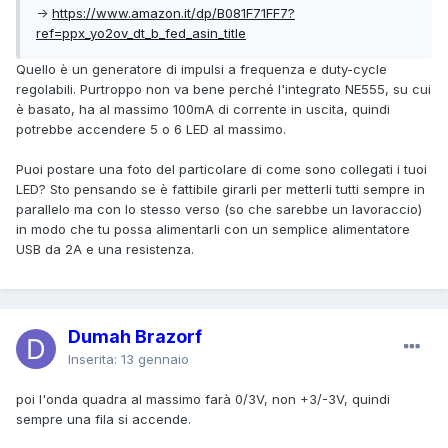
->
https://www.amazon.it/dp/B081F71FF7?
ref=ppx_yo2ov_dt_b_fed_asin_title
Quello è un generatore di impulsi a frequenza e duty-cycle
regolabili. Purtroppo non va bene perché l'integrato NE555, su cui
è basato, ha al massimo 100mA di corrente in uscita, quindi
potrebbe accendere 5 o 6 LED al massimo.
Puoi postare una foto del particolare di come sono collegati i tuoi
LED? Sto pensando se è fattibile girarli per metterli tutti sempre in
parallelo ma con lo stesso verso (so che sarebbe un lavoraccio)
in modo che tu possa alimentarli con un semplice alimentatore
USB da 2A e una resistenza.
Dumah Brazorf
Inserita:
13 gennaio
poi l'onda quadra al massimo farà 0/3V, non +3/-3V, quindi
sempre una fila si accende.