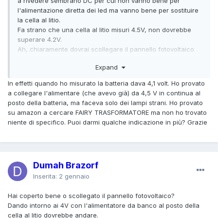
a rivedere sembrano DC per cui non vanno bene per
l'alimentazione diretta dei led ma vanno bene per sostituire
la cella al litio.
Fa strano che una cella al litio misuri 4.5V, non dovrebbe
superare 4.2V.
Ah, chiaramente dovrai scollegare il pannello fotovoltaico
altrimenti fa spegnere le luci come produce un minimo.
Expand
In effetti quando ho misurato la batteria dava 4,1 volt. Ho provato
a collegare l'alimentare (che avevo già) da 4,5 V in continua al
posto della batteria, ma faceva solo dei lampi strani. Ho provato
su amazon a cercare FAIRY TRASFORMATORE ma non ho trovato
niente di specifico. Puoi darmi qualche indicazione in più? Grazie
Dumah Brazorf
Inserita:
2 gennaio
Hai coperto bene o scollegato il pannello fotovoltaico?
Dando intorno ai 4V con l'alimentatore da banco al posto della
cella al litio dovrebbe andare.