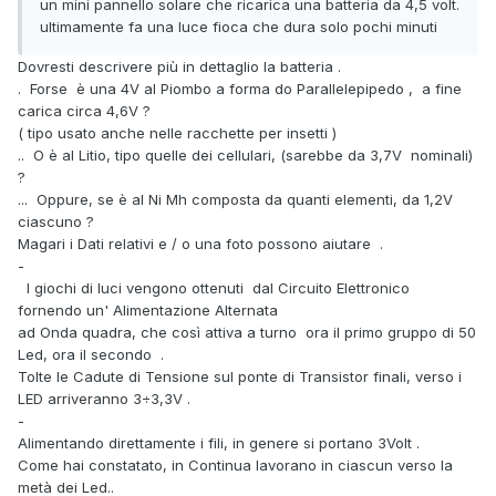
un mini pannello solare che ricarica una batteria da 4,5 volt.
ultimamente fa una luce fioca che dura solo pochi minuti
Dovresti descrivere più in dettaglio la batteria .
. Forse è una 4V al Piombo a forma do Parallelepipedo , a fine
carica circa 4,6V ?
( tipo usato anche nelle racchette per insetti )
.. O è al Litio, tipo quelle dei cellulari, (sarebbe da 3,7V nominali)
?
... Oppure, se è al Ni Mh composta da quanti elementi, da 1,2V
ciascuno ?
Magari i Dati relativi e / o una foto possono aiutare .
-
I giochi di luci vengono ottenuti dal Circuito Elettronico
fornendo un' Alimentazione Alternata
ad Onda quadra, che così attiva a turno ora il primo gruppo di 50
Led, ora il secondo .
Tolte le Cadute di Tensione sul ponte di Transistor finali, verso i
LED arriveranno 3÷3,3V .
-
Alimentando direttamente i fili, in genere si portano 3Volt .
Come hai constatato, in Continua lavorano in ciascun verso la
metà dei Led..