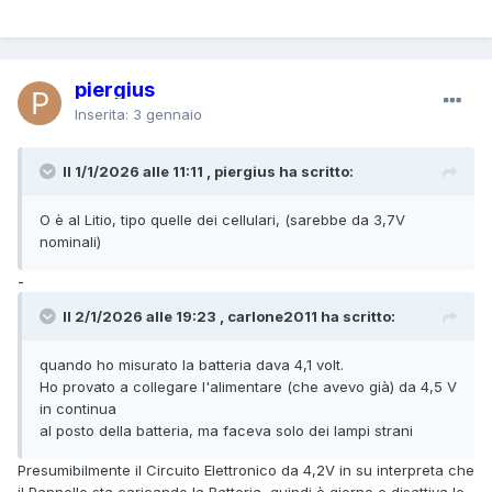
piergius
Inserita:
3 gennaio
Il 1/1/2026 alle 11:11 , piergius ha scritto:
O è al Litio, tipo quelle dei cellulari, (sarebbe da 3,7V
nominali)
-
Il 2/1/2026 alle 19:23 , carlone2011 ha scritto:
quando ho misurato la batteria dava 4,1 volt.
Ho provato a collegare l'alimentare (che avevo già) da 4,5 V
in continua
al posto della batteria, ma faceva solo dei lampi strani
Presumibilmente il Circuito Elettronico da 4,2V in su interpreta che
il Pannello sta caricando la Batteria, quindi è giorno e disattiva le