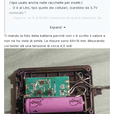
( tipo usato anche nelle racchette per insetti )
.. O è al Litio, tipo quelle dei cellulari, (sarebbe da 3,7V
nominali) ?
... Oppure, se è al Ni Mh composta da quanti elementi, da
1,2V ciascuno ?
Expand
Magari i Dati relativi e / o una foto possono aiutare .
-
Ti mando la foto della batteria perché non c'è scritto il valore e
I giochi di luci vengono ottenuti dal Circuito Elettronico
non ne ho viste di simile. Le misure sono 64x14 mm. Misurando
fornendo un' Alimentazione Alternata
col tester dà una tensione di circa 4,5 volt.
ad Onda quadra, che così attiva a turno ora il primo gruppo
di 50 Led, ora il secondo .
Tolte le Cadute di Tensione sul ponte di Transistor finali,
verso i LED arriveranno 3÷3,3V .
-
Alimentando direttamente i fili, in genere si portano 3Volt .
Come hai constatato, in Continua lavorano in ciascun verso
la metà dei Led..
In Alternata si accenderanno tutti contemporaneamente .
-
Buon Anno
🥂
🍾