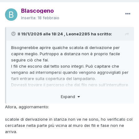
Blascogeno
Inserita:
18 febbraio
Il 19/1/2026 alle 18:24 , Leone2285 ha scritto:
Bisognerebbe aprire qualche scatola di derivazione per
capire meglio. Purtroppo a distanza non è proprio facile
seguire ciò che fai.
I fili che escono dal tetto sono integri. Può capitare che
vengano ad interrompersi quando vengono aggrovigliati per
farli entrare sulla copertura del lampadario.
Dovresti trovare il percorso che dal filo nero sull'interruttore
arriva al lampadario. A mio avviso visto che hai provato col
Expand
cercafase e non accende è proprio la fase a mancare.
Allora, aggiornamento:
scatole di derivazione in stanza non ve ne sono, ho verificato col
cercafase nella parte più vicina al muro dei fili e fase non ne
arriva.