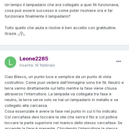
Un tempo il lampadario che era collegato a quei fili funzionava,
cosa può essere successo e come poter risolvere ora e far
funzionare finalmente il lampadario?
Tutto quello che aiuta e risolve è ben accetto con gratitudine.
Grazie _/|\_
Leone2285
Inserita:
19 febbraio
Ciao Blasco, un punto luce e semplice da un punto di vista
costruttivo. Come puoi vedere dall'immagine sono tre fili. Neutro e
terra vanno direttamente sul tetto mentre la fase viene chiusa
attraverso l'interruttore. La lampada va collegata tra fase e
neutro, la terra serve solo se hai un lampadario in metallo e va
collegato alla carcassa.
Cosa essenziale è avere la fase nel punto in cui ti ho indicato.
Col cercafase devi toccare la vite che serra il filo e col pollice
toccare la parte superiore nel manico dello stesso cercafase. Se
accende la fase è presente. Chiudendo l'interruttore la stessa