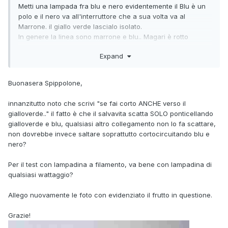
Metti una lampada fra blu e nero evidentemente il Blu è un
polo e il nero va all'interruttore che a sua volta va al
Marrone. il giallo verde lascialo isolato.
In genere la linea sono marrone e blu.. Magari è rotto
l'interruttore.. prova a ponticellare con una lampada il
Expand
marrone e il nero dell'interruttore se sono a filamento
entrambi e si accendono entrambi il problema è
l'interruttore.
Buonasera Spippolone,
La foto che hai postato non è molto chiara.. si vedono 3
interruttori... quello in oggetto è quello della seconda foto ?
innanzitutto noto che scrivi "se fai corto ANCHE verso il
SE è così segui quello che ti ho detto.. la seconda lampada
gialloverde.." il fatto è che il salvavita scatta SOLO ponticellando
che ti ho detto di usare DEVE essere a filamento.. serve per
gialloverde e blu, qualsiasi altro collegamento non lo fa scattare,
non fare cortocircuito e di conseguenza a non far scattare
non dovrebbe invece saltare soprattutto cortocircuitando blu e
il salvavita
nero?
Per il test con lampadina a filamento, va bene con lampadina di
qualsiasi wattaggio?
Allego nuovamente le foto con evidenziato il frutto in questione.
Grazie!