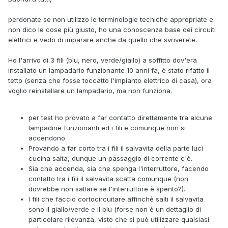
perdonate se non utilizzo le terminologie tecniche appropriate e
non dico le cose più giusto, ho una conoscenza base dei circuiti
elettrici e vedo di imparare anche da quello che svriverete.
Ho l'arrivo di 3 fili (blu, nero, verde/giallo) a soffitto dov'era
installato un lampadario funzionante 10 anni fa, è stato rifatto il
tetto (senza che fosse toccatto l'impianto elettrico di casa), ora
voglio reinstallare un lampadario, ma non funziona.
per test ho provato a far contatto direttamente tra alcune
lampadine funzionanti ed i fili e comunque non si
accendono.
Provando a far corto tra i fili il salvavita della parte luci
cucina salta, dunque un passaggio di corrente c'è.
Sia che accenda, sia che spenga l'interruttore, facendo
contatto tra i fili il salvavita scatta comunque (non
dovrebbe non saltare se l'interruttore è spento?).
I fili che faccio cortocircuitare affinchè salti il salvavita
sono il giallo/verde e il blu (forse non è un dettaglio di
particolare rilevanza, visto che si può utilizzare qualsiasi