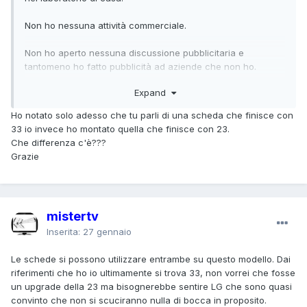
Non ho nessuna attività commerciale.
Non ho aperto nessuna discussione pubblicitaria e
tantomeno ho fatto pubblicità ad aziende che non ho.
Expand
Per l'aiuto ...monta l'alimentatore EAY65689433? Lo hai
sostituito con uno nuovo o con uno usato? L'alimentatore
Ho notato solo adesso che tu parli di una scheda che finisce con
deve essere nuovo ma a distanza di tempo, e dipende
33 io invece ho montato quella che finisce con 23.
dall'uso che ne fai, si guasterà anch'esso. In laboratorio
Che differenza c'è???
(casalingo) se sono sempre i soliti componenti a difettare
Grazie
faccio un'operazione studiata per ovviare al problema ma
per la riuscita dell'intervento occorre avere il tv per testarne
i riscontri almeno 4 ore. Semmai nessun altro riesce ad
aiutarti in privato ti indico i componenti da controllare.
mistertv
Inserita:
27 gennaio
Le schede si possono utilizzare entrambe su questo modello. Dai
riferimenti che ho io ultimamente si trova 33, non vorrei che fosse
un upgrade della 23 ma bisognerebbe sentire LG che sono quasi
convinto che non si scuciranno nulla di bocca in proposito.