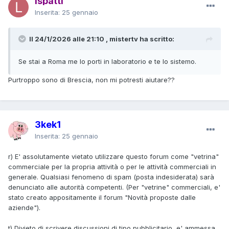
lspatti
Inserita:
25 gennaio
Il 24/1/2026 alle 21:10 , mistertv ha scritto:
Se stai a Roma me lo porti in laboratorio e te lo sistemo.
Purtroppo sono di Brescia, non mi potresti aiutare??
3kek1
Inserita:
25 gennaio
r) E' assolutamente vietato utilizzare questo forum come "vetrina"
commerciale per la propria attività o per le attività commerciali in
generale. Qualsiasi fenomeno di spam (posta indesiderata) sarà
denunciato alle autorità competenti. (Per "vetrine" commerciali, e'
stato creato appositamente il forum "Novità proposte dalle
aziende").
t) Divieto di scrivere discussioni di tipo pubblicitario, e' ammessa