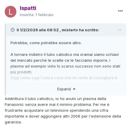
lspatti
Inserita:
1 febbraio
Il 1/2/2026 alle 08:52 , mistertv ha scritto:
Potrebbe, come potrebbe essere altro.
A tornare indietro il tubo catodico ma oramai siamo schiavi
del mercato perchè le scelte ce le facciamo imporre. I
plasma ad esempio visto lo scarso successo non sono stati
più prodotti.
Oggi come oggi l'unica cosa che mi sento di consigliare è
l'estensione della garanzia.
Expand
Addirittura il tubo catodico, io ho avuto un plasma della
Panasonic senza avere mai il minimo problema. Per me è
frustrante acquistare un televisore spendendo una cifra
importante e dover aggiungere altri 200€ per l'estensione della
garanzia.