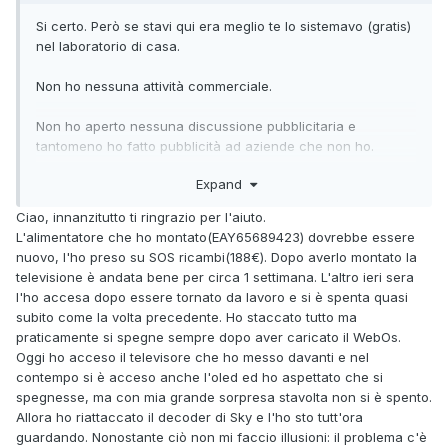
Si certo. Però se stavi qui era meglio te lo sistemavo (gratis)
nel laboratorio di casa.
Non ho nessuna attività commerciale.
Non ho aperto nessuna discussione pubblicitaria e
tantomeno ho fatto pubblicità ad aziende che non ho.
Expand
Per l'aiuto ...monta l'alimentatore EAY65689433? Lo hai
sostituito con uno nuovo o con uno usato? L'alimentatore
Ciao, innanzitutto ti ringrazio per l'aiuto.
deve essere nuovo ma a distanza di tempo, e dipende
L'alimentatore che ho montato(EAY65689423) dovrebbe essere
dall'uso che ne fai, si guasterà anch'esso. In laboratorio
nuovo, l'ho preso su SOS ricambi(188€). Dopo averlo montato la
(casalingo) se sono sempre i soliti componenti a difettare
televisione è andata bene per circa 1 settimana. L'altro ieri sera
faccio un'operazione studiata per ovviare al problema ma
l'ho accesa dopo essere tornato da lavoro e si è spenta quasi
per la riuscita dell'intervento occorre avere il tv per testarne
subito come la volta precedente. Ho staccato tutto ma
i riscontri almeno 4 ore. Semmai nessun altro riesce ad
praticamente si spegne sempre dopo aver caricato il WebOs.
aiutarti in privato ti indico i componenti da controllare.
Oggi ho acceso il televisore che ho messo davanti e nel
contempo si è acceso anche l'oled ed ho aspettato che si
spegnesse, ma con mia grande sorpresa stavolta non si è spento.
Allora ho riattaccato il decoder di Sky e l'ho
sto tutt'ora
guardando. Nonostante ciò non mi faccio illusioni: il problema c'è