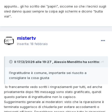
appunto... gli ho scritto dei "papiri", siccome so che i tecnici sugli
oled danno quasi sempre la colpa agli schermi e dicono "butta
via!"..
mistertv
Inserita:
18 febbraio
Il 17/2/2026 alle 19:27 , Alessio Menditto ha scritto:
l’ingratitudine è comune, importante sei riuscito a
consigliare la cosa giusta
Io francamente vedo scritti i ringraziamenti per tutti, ed anche
privatamente dopo fitti messaggi sono stato gratificato, quindi
questo parlare di ingratitudine non lo capisco.
Suggerimento generale ai moderatori: visto che la riparazione è
terminata suggerisco di chiuderla per evitare accodamenti o
interventi off topic. Dovrebbero essere chiuse tutte le riparazioni