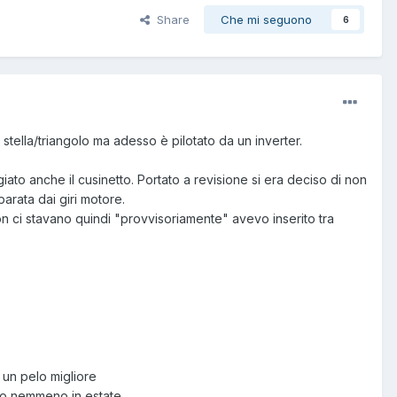
Share
Che mi seguono
6
stella/triangolo ma adesso è pilotato da un inverter.
iato anche il cusinetto. Portato a revisione si era deciso di non
arata dai giri motore.
 non ci stavano quindi "provvisoriamente" avevo inserito tra
 un pelo migliore
to nemmeno in estate.