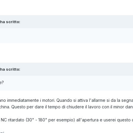
ha scritto:
ha scritto:
re?
rmano immediatamente i motori. Quando si attiva l'allarme si da la segn
china. Questo per dare il tempo di chiudere il lavoro con il minor dan
on NC ritardato (30" - 180" per esempio) all'apertura e userei questo 
ini