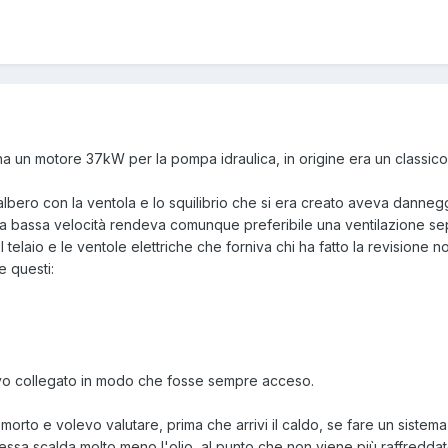
a un motore 37kW per la pompa idraulica, in origine era un classico 
'albero con la ventola e lo squilibrio che si era creato aveva dannegg
o a bassa velocità rendeva comunque preferibile una ventilazione sep
l telaio e le ventole elettriche che forniva chi ha fatto la revisione
e questi:
vevo collegato in modo che fosse sempre acceso.
orto e volevo valutare, prima che arrivi il caldo, se fare un sistema
essa scalda molto meno l'olio, al punto che non viene più raffredda