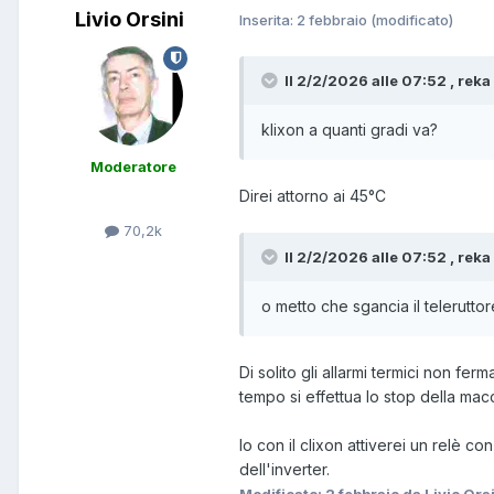
Livio Orsini
Inserita:
2 febbraio
(modificato)
Il 2/2/2026 alle 07:52 , reka 
klixon a quanti gradi va?
Moderatore
Direi attorno ai 45°C
70,2k
Il 2/2/2026 alle 07:52 , reka 
o metto che sgancia il telerutto
Di solito gli allarmi termici non fe
tempo si effettua lo stop della mac
Io con il clixon attiverei un relè c
dell'inverter.
Modificato:
2 febbraio
da Livio Ors