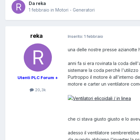
Da reka
1 febbraio
in
Motori - Generatori
reka
Inserito:
1 febbraio
una delle nostre presse azianotte h
anni fa si era rovinata la coda dell
sistemare la coda perchè l'utilizz
Purtroppo il motore è all'interno de
Utenti PLC Forum +
motore e carter un ventilatore com
20,3k
che ci stava giusto giusto e lo a
adesso il ventilatore sembrerebbe m
da quando abbiamo l'inverter la pr