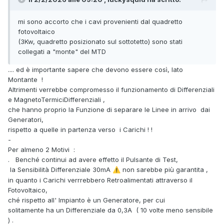
mi sono accorto che i cavi provenienti dal quadretto
fotovoltaico
(3Kw, quadretto posizionato sul sottotetto) sono stati
collegati a "monte" del MTD
.... ed è importante sapere che devono essere così, lato
Montante !
Altrimenti verrebbe compromesso il funzionamento di Differenziali
e MagnetoTermiciDifferenziali ,
che hanno proprio la Funzione di separare le Linee in arrivo dai
Generatori,
rispetto a quelle in partenza verso i Carichi ! !
-
Per almeno 2 Motivi
:
. Benché continui ad avere effetto il Pulsante di Test,
la Sensibilità Differenziale 30mA
non sarebbe più garantita ,
⚠️
in quanto i Carichi verrrebbero Retroalimentati attraverso il
Fotovoltaico,
ché rispetto all' Impianto è un Generatore, per cui
solitamente ha un Differenziale da 0,3A ( 10 volte meno sensibile
) .