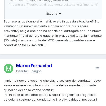
"incontrare"/"derivare" direttamente sul tetto le 2 "montanti"
che partono dai 2 quadri FV. Questo è concesso? O bisogna
Expand
portare tutto in maniera "indipendente" a monte del
generale?
Buonasera, qualcuno si è mai ritrovato in questa situazione? Sto
valutando un nuovo impianto e prima ancora di chiedere
preventivi, so già che non ho spazio nel currogato per una nuova
montante fino al generale quadro. In pratica dal tetto, la montante
(30metri) che va a monte del MTD generale dovrebbe essere
"condivisa" fra i 2 Impianti FV
Marco Fornaciari
Inserita:
8 giugno
Impianto nuovo o vecchio che sia, la sezione dei conduttori deve
sempre essere calcolata in funzione della corrente circolante,
quindi se del caso vanno sostituiti.
Poi in base all'impianto da realizzare il progettistail progettista
calcola la sezione dei conduttori e i relativi cablaggi necessari.