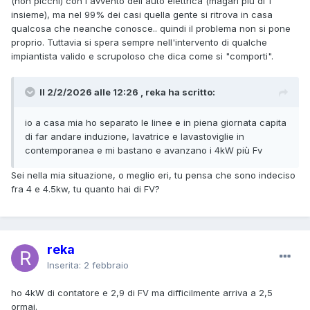
(non picchi) con l'avvento dell'auto elettrica (magari più di 1
insieme), ma nel 99% dei casi quella gente si ritrova in casa
qualcosa che neanche conosce.. quindi il problema non si pone
proprio. Tuttavia si spera sempre nell'intervento di qualche
impiantista valido e scrupoloso che dica come si "comporti".
Il 2/2/2026 alle 12:26 , reka ha scritto:
io a casa mia ho separato le linee e in piena giornata capita
di far andare induzione, lavatrice e lavastoviglie in
contemporanea e mi bastano e avanzano i 4kW più Fv
Sei nella mia situazione, o meglio eri, tu pensa che sono indeciso
fra 4 e 4.5kw, tu quanto hai di FV?
reka
Inserita:
2 febbraio
ho 4kW di contatore e 2,9 di FV ma difficilmente arriva a 2,5
ormai.