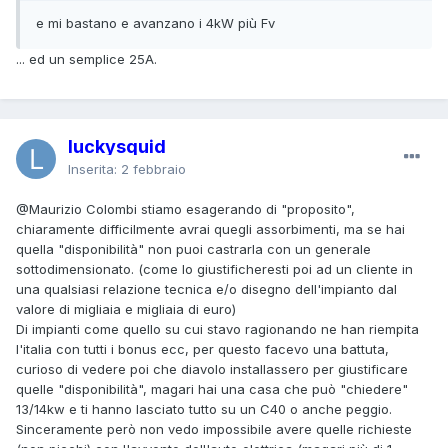
e mi bastano e avanzano i 4kW più Fv
... ed un semplice 25A.
luckysquid
Inserita:
2 febbraio
@Maurizio Colombi
stiamo esagerando di "proposito",
chiaramente difficilmente avrai quegli assorbimenti, ma se hai
quella "disponibilità" non puoi castrarla con un generale
sottodimensionato. (come lo giustificheresti poi ad un cliente in
una qualsiasi relazione tecnica e/o disegno dell'impianto dal
valore di migliaia e migliaia di euro)
Di impianti come quello su cui stavo ragionando ne han riempita
l'italia con tutti i bonus ecc, per questo facevo una battuta,
curioso di vedere poi che diavolo installassero per giustificare
quelle "disponibilità", magari hai una casa che può "chiedere"
13/14kw e ti hanno lasciato tutto su un C40 o anche peggio.
Sinceramente però non vedo impossibile avere quelle richieste