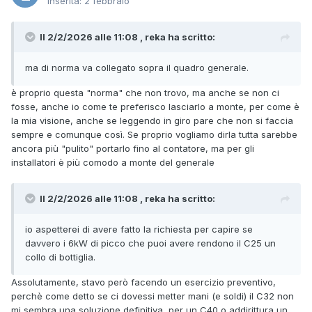
Inserita:
2 febbraio
Il 2/2/2026 alle 11:08 , reka ha scritto:
ma di norma va collegato sopra il quadro generale.
è proprio questa "norma" che non trovo, ma anche se non ci
fosse, anche io come te preferisco lasciarlo a monte, per come è
la mia visione, anche se leggendo in giro pare che non si faccia
sempre e comunque così. Se proprio vogliamo dirla tutta sarebbe
ancora più "pulito" portarlo fino al contatore, ma per gli
installatori è più comodo a monte del generale
Il 2/2/2026 alle 11:08 , reka ha scritto:
io aspetterei di avere fatto la richiesta per capire se
davvero i 6kW di picco che puoi avere rendono il C25 un
collo di bottiglia.
Assolutamente, stavo però facendo un esercizio preventivo,
perchè come detto se ci dovessi metter mani (e soldi) il C32 non
mi sembra una soluzione definitiva, per un C40 o addirittura un