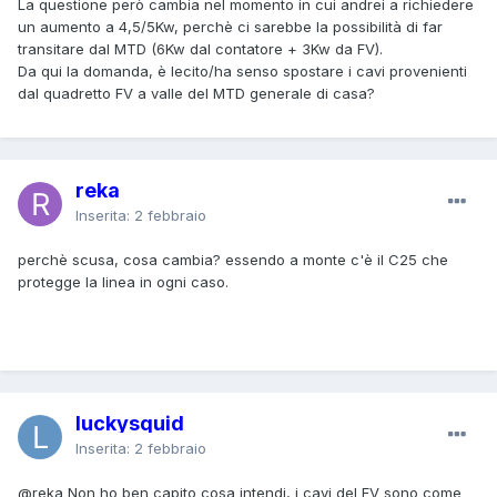
La questione però cambia nel momento in cui andrei a richiedere
un aumento a 4,5/5Kw, perchè ci sarebbe la possibilità di far
transitare dal MTD (6Kw dal contatore + 3Kw da FV).
Da qui la domanda, è lecito/ha senso spostare i cavi provenienti
dal quadretto FV a valle del MTD generale di casa?
reka
Inserita:
2 febbraio
perchè scusa, cosa cambia? essendo a monte c'è il C25 che
protegge la linea in ogni caso.
luckysquid
Inserita:
2 febbraio
@reka
Non ho ben capito cosa intendi, i cavi del FV sono come