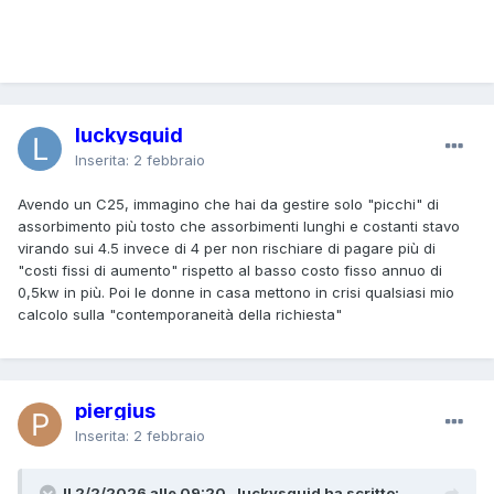
luckysquid
Inserita:
2 febbraio
Avendo un C25, immagino che hai da gestire solo "picchi" di
assorbimento più tosto che assorbimenti lunghi e costanti stavo
virando sui 4.5 invece di 4 per non rischiare di pagare più di
"costi fissi di aumento" rispetto al basso costo fisso annuo di
0,5kw in più. Poi le donne in casa mettono in crisi qualsiasi mio
calcolo sulla "contemporaneità della richiesta"
piergius
Inserita:
2 febbraio
Il 2/2/2026 alle 09:20 , luckysquid ha scritto: