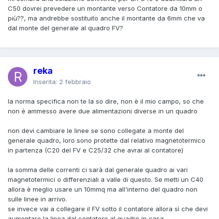
C50 dovrei prevedere un montante verso Contatore da 10mm o
più??, ma andrebbe sostituito anche il montante da 6mm che va
dal monte del generale al quadro FV?
reka
Inserita:
2 febbraio
la norma specifica non te la so dire, non è il mio campo, so che
non è ammesso avere due alimentazioni diverse in un quadro
non devi cambiare le linee se sono collegate a monte del
generale quadro, loro sono protette dal relativo magnetotermico
in partenza (C20 del FV e C25/32 che avrai al contatore)
la somma delle correnti ci sarà dal generale quadro ai vari
magnetotermici o differenziali a valle di questo. Se metti un C40
allora è meglio usare un 10mmq ma all'interno del quadro non
sulle linee in arrivo.
se invece vai a collegare il FV sotto il contatore allora sì che devi
aumentare la linea dal contatore al quadro in casa