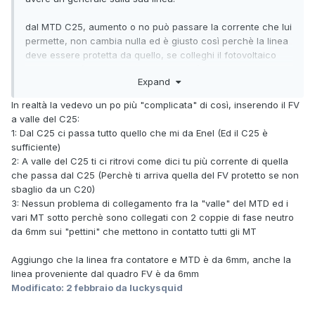
dal MTD C25, aumento o no può passare la corrente che lui
permette, non cambia nulla ed è giusto così perchè la linea
deve essere protetta da quello, se colleghi il fotovoltaico
sotto allora sì che potrebbe passare più corrente sulla linea
Expand
senza che sia protetta.
In realtà la vedevo un po più "complicata" di così, inserendo il FV
se vuoi aumentare la corrente che può circolare nel quadro
a valle del C25:
lo devi cambiare con un C32 aumentando la sezione dei
1: Dal C25 ci passa tutto quello che mi da Enel (Ed il C25 è
cavi che si distribuiscono ai vari MT se serve
sufficiente)
2: A valle del C25 ti ci ritrovi come dici tu più corrente di quella
che passa dal C25 (Perchè ti arriva quella del FV protetto se non
sbaglio da un C20)
3: Nessun problema di collegamento fra la "valle" del MTD ed i
vari MT sotto perchè sono collegati con 2 coppie di fase neutro
da 6mm sui "pettini" che mettono in contatto tutti gli MT
Aggiungo che la linea fra contatore e MTD è da 6mm, anche la
linea proveniente dal quadro FV è da 6mm
Modificato:
2 febbraio
da luckysquid