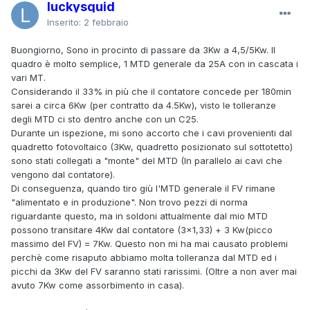
luckysquid
Inserito:
2 febbraio
Buongiorno, Sono in procinto di passare da 3Kw a 4,5/5Kw. Il
quadro è molto semplice, 1 MTD generale da 25A con in cascata i
vari MT.
Considerando il 33% in più che il contatore concede per 180min
sarei a circa 6Kw (per contratto da 4.5Kw), visto le tolleranze
degli MTD ci sto dentro anche con un C25.
Durante un ispezione, mi sono accorto che i cavi provenienti dal
quadretto fotovoltaico (3Kw, quadretto posizionato sul sottotetto)
sono stati collegati a "monte" del MTD (In parallelo ai cavi che
vengono dal contatore).
Di conseguenza, quando tiro giù l'MTD generale il FV rimane
"alimentato e in produzione". Non trovo pezzi di norma
riguardante questo, ma in soldoni attualmente dal mio MTD
possono transitare 4Kw dal contatore (3x1,33) + 3 Kw(picco
massimo del FV) = 7Kw. Questo non mi ha mai causato problemi
perchè come risaputo abbiamo molta tolleranza dal MTD ed i
picchi da 3Kw del FV saranno stati rarissimi. (Oltre a non aver mai
avuto 7Kw come assorbimento in casa).