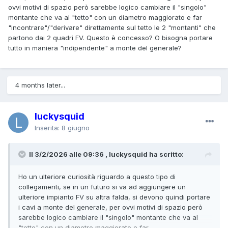
ovvi motivi di spazio però sarebbe logico cambiare il "singolo"
montante che va al "tetto" con un diametro maggiorato e far
"incontrare"/"derivare" direttamente sul tetto le 2 "montanti" che
partono dai 2 quadri FV. Questo è concesso? O bisogna portare
tutto in maniera "indipendente" a monte del generale?
4 months later...
luckysquid
Inserita:
8 giugno
Il 3/2/2026 alle 09:36 , luckysquid ha scritto:
Ho un ulteriore curiosità riguardo a questo tipo di
collegamenti, se in un futuro si va ad aggiungere un
ulteriore impianto FV su altra falda, si devono quindi portare
i cavi a monte del generale, per ovvi motivi di spazio però
sarebbe logico cambiare il "singolo" montante che va al
"tetto" con un diametro maggiorato e far