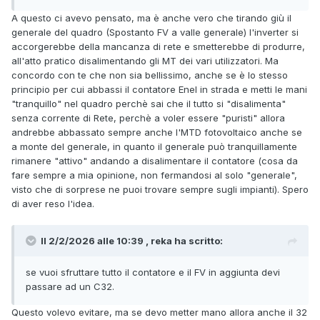
A questo ci avevo pensato, ma è anche vero che tirando giù il
generale del quadro (Spostanto FV a valle generale) l'inverter si
accorgerebbe della mancanza di rete e smetterebbe di produrre,
all'atto pratico disalimentando gli MT dei vari utilizzatori. Ma
concordo con te che non sia bellissimo, anche se è lo stesso
principio per cui abbassi il contatore Enel in strada e metti le mani
"tranquillo" nel quadro perchè sai che il tutto si "disalimenta"
senza corrente di Rete, perchè a voler essere "puristi" allora
andrebbe abbassato sempre anche l'MTD fotovoltaico anche se
a monte del generale, in quanto il generale può tranquillamente
rimanere "attivo" andando a disalimentare il contatore (cosa da
fare sempre a mia opinione, non fermandosi al solo "generale",
visto che di sorprese ne puoi trovare sempre sugli impianti). Spero
di aver reso l'idea.
Il 2/2/2026 alle 10:39 , reka ha scritto:
se vuoi sfruttare tutto il contatore e il FV in aggiunta devi
passare ad un C32.
Questo volevo evitare, ma se devo metter mano allora anche il 32