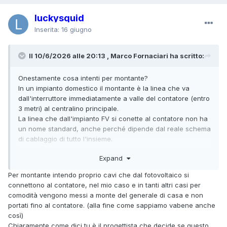
luckysquid
Inserita:
16 giugno
Il 10/6/2026 alle 20:13 , Marco Fornaciari ha scritto:
Onestamente cosa intenti per montante?
In un impianto domestico il montante è la linea che va
dall'interruttore immediatamente a valle del contatore (entro
3 metri) al centralino principale.
La linea che dall'impianto FV si conette al contatore non ha
un nome standard, anche perché dipende dal reale schema
di cablaggio di tutto l'insieme.
Ripeto è il progettista che decide.
Expand
Per montante intendo proprio cavi che dal fotovoltaico si
connettono al contatore, nel mio caso e in tanti altri casi per
comodità vengono messi a monte del generale di casa e non
portati fino al contatore. (alla fine come sappiamo vabene anche
così)
Chiaramente come dici tu è il progettista che decide se questo