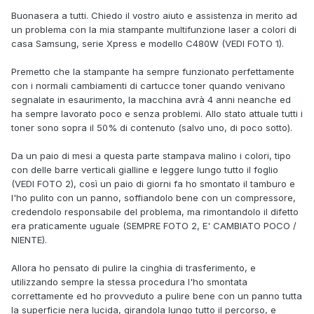
Buonasera a tutti. Chiedo il vostro aiuto e assistenza in merito ad
un problema con la mia stampante multifunzione laser a colori di
casa Samsung, serie Xpress e modello C480W (VEDI FOTO 1).
Premetto che la stampante ha sempre funzionato perfettamente
con i normali cambiamenti di cartucce toner quando venivano
segnalate in esaurimento, la macchina avrà 4 anni neanche ed
ha sempre lavorato poco e senza problemi. Allo stato attuale tutti i
toner sono sopra il 50% di contenuto (salvo uno, di poco sotto).
Da un paio di mesi a questa parte stampava malino i colori, tipo
con delle barre verticali gialline e leggere lungo tutto il foglio
(VEDI FOTO 2), così un paio di giorni fa ho smontato il tamburo e
l'ho pulito con un panno, soffiandolo bene con un compressore,
credendolo responsabile del problema, ma rimontandolo il difetto
era praticamente uguale (SEMPRE FOTO 2, E' CAMBIATO POCO /
NIENTE).
Allora ho pensato di pulire la cinghia di trasferimento, e
utilizzando sempre la stessa procedura l'ho smontata
correttamente ed ho provveduto a pulire bene con un panno tutta
la superficie nera lucida, girandola lungo tutto il percorso, e