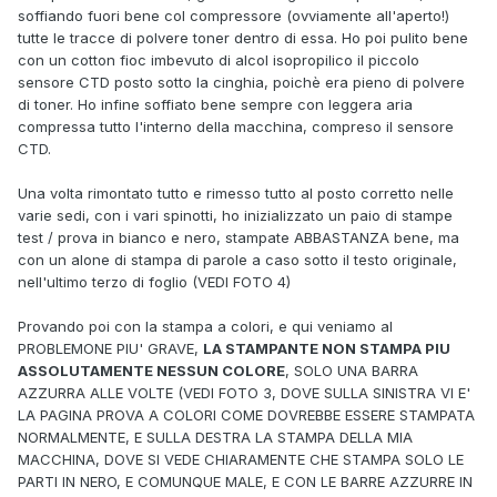
soffiando fuori bene col compressore (ovviamente all'aperto!)
tutte le tracce di polvere toner dentro di essa. Ho poi pulito bene
con un cotton fioc imbevuto di alcol isopropilico il piccolo
sensore CTD posto sotto la cinghia, poichè era pieno di polvere
di toner. Ho infine soffiato bene sempre con leggera aria
compressa tutto l'interno della macchina, compreso il sensore
CTD.
Una volta rimontato tutto e rimesso tutto al posto corretto nelle
varie sedi, con i vari spinotti, ho inizializzato un paio di stampe
test / prova in bianco e nero, stampate ABBASTANZA bene, ma
con un alone di stampa di parole a caso sotto il testo originale,
nell'ultimo terzo di foglio (VEDI FOTO 4)
Provando poi con la stampa a colori, e qui veniamo al
PROBLEMONE PIU' GRAVE,
LA STAMPANTE NON STAMPA PIU
ASSOLUTAMENTE NESSUN COLORE
, SOLO UNA BARRA
AZZURRA ALLE VOLTE (VEDI FOTO 3, DOVE SULLA SINISTRA VI E'
LA PAGINA PROVA A COLORI COME DOVREBBE ESSERE STAMPATA
NORMALMENTE, E SULLA DESTRA LA STAMPA DELLA MIA
MACCHINA, DOVE SI VEDE CHIARAMENTE CHE STAMPA SOLO LE
PARTI IN NERO, E COMUNQUE MALE, E CON LE BARRE AZZURRE IN