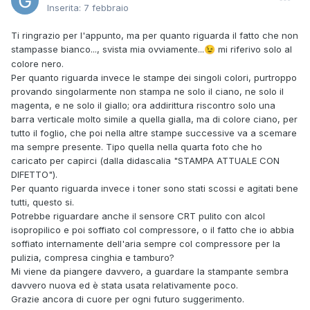
Inserita:
7 febbraio
Ti ringrazio per l'appunto, ma per quanto riguarda il fatto che non
stampasse bianco..., svista mia ovviamente...
mi riferivo solo al
😉
colore nero.
Per quanto riguarda invece le stampe dei singoli colori, purtroppo
provando singolarmente non stampa ne solo il ciano, ne solo il
magenta, e ne solo il giallo; ora addirittura riscontro solo una
barra verticale molto simile a quella gialla, ma di colore ciano, per
tutto il foglio, che poi nella altre stampe successive va a scemare
ma sempre presente. Tipo quella nella quarta foto che ho
caricato per capirci (dalla didascalia "STAMPA ATTUALE CON
DIFETTO").
Per quanto riguarda invece i toner sono stati scossi e agitati bene
tutti, questo si.
Potrebbe riguardare anche il sensore CRT pulito con alcol
isopropilico e poi soffiato col compressore, o il fatto che io abbia
soffiato internamente dell'aria sempre col compressore per la
pulizia, compresa cinghia e tamburo?
Mi viene da piangere davvero, a guardare la stampante sembra
davvero nuova ed è stata usata relativamente poco.
Grazie ancora di cuore per ogni futuro suggerimento.