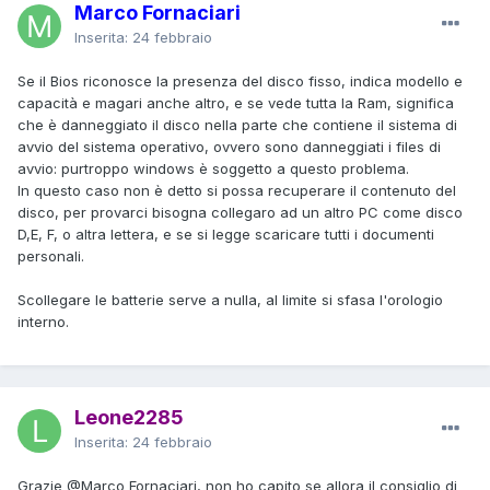
Marco Fornaciari
Inserita:
24 febbraio
Se il Bios riconosce la presenza del disco fisso, indica modello e
capacità e magari anche altro, e se vede tutta la Ram, significa
che è danneggiato il disco nella parte che contiene il sistema di
avvio del sistema operativo, ovvero sono danneggiati i files di
avvio: purtroppo windows è soggetto a questo problema.
In questo caso non è detto si possa recuperare il contenuto del
disco, per provarci bisogna collegaro ad un altro PC come disco
D,E, F, o altra lettera, e se si legge scaricare tutti i documenti
personali.
Scollegare le batterie serve a nulla, al limite si sfasa l'orologio
interno.
Leone2285
Inserita:
24 febbraio
Grazie
@Marco Fornaciari
, non ho capito se allora il consiglio di