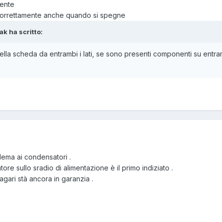
 loro intensità luminosa..
mente
o correttamente anche quando si spegne
ak ha scritto:
ella scheda da entrambi i lati, se sono presenti componenti su entra
lema ai condensatori .
ore sullo sradio di alimentazione è il primo indiziato .
agari stà ancora in garanzia .