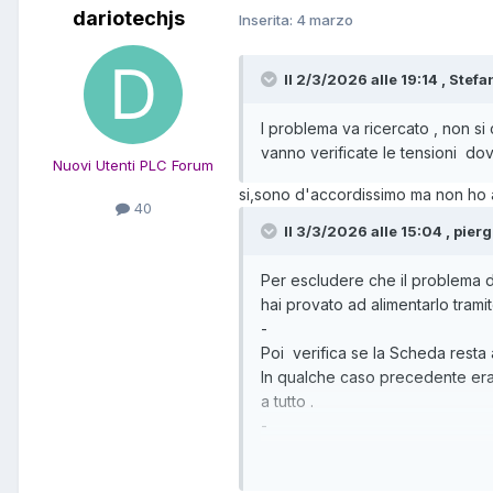
dariotechjs
Inserita:
4 marzo
Il 2/3/2026 alle 19:14 , Stef
I problema va ricercato , non 
vanno verificate le tensioni do
Nuovi Utenti PLC Forum
si,sono d'accordissimo ma non ho 
40
Il 3/3/2026 alle 15:04 , pierg
Per escludere che il problema de
hai provato ad alimentarlo trami
-
Poi verifica se la Scheda resta 
In qualche caso precedente era 
a tutto .
-
Per monitorare cosa avviene, puo
da 1000÷2200 Ohm, attestandoli 