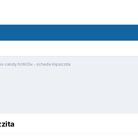
no candy fct605x - scheda impazzita
zita