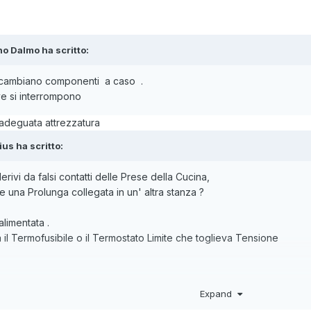
ano Dalmo ha scritto:
si cambiano componenti a caso .
ve si interrompono
adeguata attrezzatura
ius ha scritto:
rivi da falsi contatti delle Prese della Cucina,
te una Prolunga collegata in un' altra stanza ?
alimentata .
il Termofusibile o il Termostato Limite che toglieva Tensione
i sfruttare alcuni LED, ciascuno con relativo Resistore
Expand
ai capi dei Condensatori Elettrolitici da 25÷50V nominali