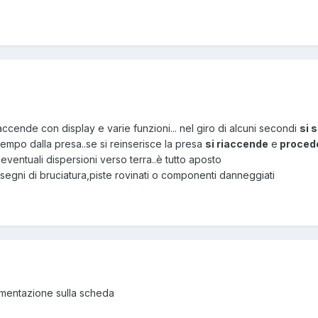
accende con display e varie funzioni... nel giro di alcuni secondi
si 
 tempo dalla presa..se si reinserisce la presa
si riaccende
e
procede
eventuali dispersioni verso terra..è tutto aposto
gni di bruciatura,piste rovinati o componenti danneggiati
limentazione sulla scheda