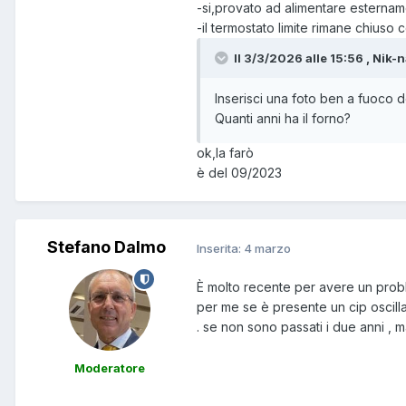
lato saldature, e vedi se varia la
-si,provato ad alimentare esterna
-
-il termostato limite rimane chius
Buona serata !
Il 3/3/2026 alle 15:56 , Nik-n
Inserisci una foto ben a fuoco d
Quanti anni ha il forno?
ok,la farò
è del 09/2023
Stefano Dalmo
Inserita:
4 marzo
È molto recente per avere un prob
per me se è presente un cip oscillat
. se non sono passati i due anni , m
Moderatore