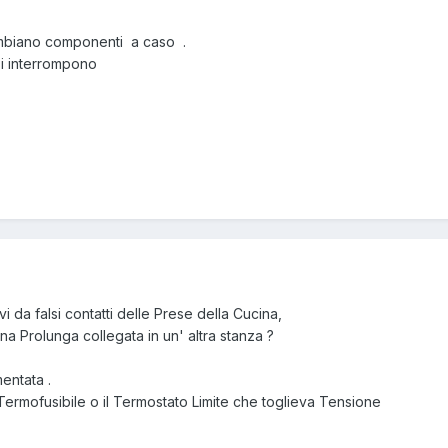
cambiano componenti a caso .
si interrompono
 da falsi contatti delle Prese della Cucina,
una Prolunga collegata in un' altra stanza ?
mentata .
Termofusibile o il Termostato Limite che toglieva Tensione