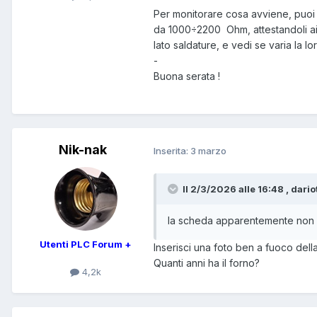
Per monitorare cosa avviene, puoi s
da 1000÷2200 Ohm, attestandoli ai 
lato saldature, e vedi se varia la lo
-
Buona serata !
Nik-nak
Inserita:
3 marzo
Il 2/3/2026 alle 16:48 , dario
la scheda apparentemente non ha
Utenti PLC Forum +
Inserisci una foto ben a fuoco dell
Quanti anni ha il forno?
4,2k