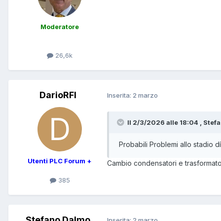
Moderatore
26,6k
DarioRFI
Inserita:
2 marzo
Il 2/3/2026 alle 18:04 , Stef
Probabili Problemi allo stadio 
Utenti PLC Forum +
Cambio condensatori e trasformat
385
Stefano Dalmo
Inserita:
2 marzo