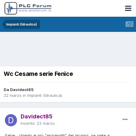
Impianti (Idraulica)
Wc Cesame serie Fenice
Da Davidect85
22 marzo
in
Impianti (Idraulica)
Davidect85
Inserito:
22 marzo
Salve , chiedo ai più “anzianotti” del gruppo, se siete a