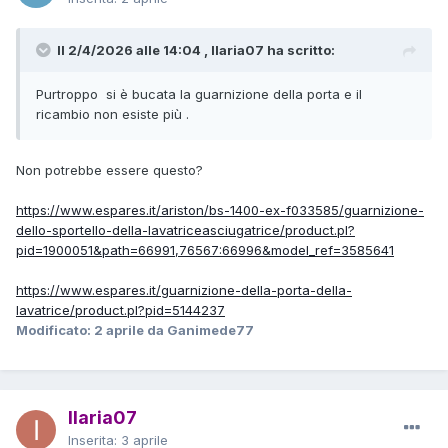
Il 2/4/2026 alle 14:04 , Ilaria07 ha scritto:
Purtroppo si è bucata la guarnizione della porta e il
ricambio non esiste più .
Non potrebbe essere questo?
https://www.espares.it/ariston/bs-1400-ex-f033585/guarnizione-
dello-sportello-della-lavatriceasciugatrice/product.pl?
pid=1900051&path=66991,76567:66996&model_ref=3585641
https://www.espares.it/guarnizione-della-porta-della-
lavatrice/product.pl?pid=5144237
Modificato:
2 aprile
da Ganimede77
Ilaria07
Inserita:
3 aprile