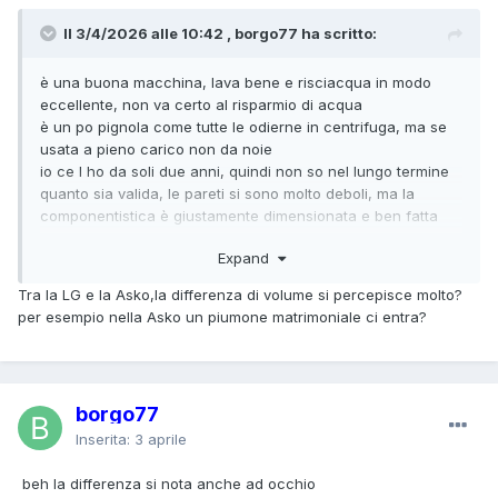
Il 3/4/2026 alle 10:42 , borgo77 ha scritto:
è una buona macchina, lava bene e risciacqua in modo
eccellente, non va certo al risparmio di acqua
è un po pignola come tutte le odierne in centrifuga, ma se
usata a pieno carico non da noie
io ce l ho da soli due anni, quindi non so nel lungo termine
quanto sia valida, le pareti si sono molto deboli, ma la
componentistica è giustamente dimensionata e ben fatta
inoltre ha la vasca apribile, cosa ormai rara
Expand
tra l'altro se non sbaglio la 15 e 17 kg sono state sostituite
dalla 20 kg, che dovrebbe essere stata ulteriormente
Tra la LG e la Asko,la differenza di volume si percepisce molto?
migliorata
per esempio nella Asko un piumone matrimoniale ci entra?
ho anche la Asko da 12 kg, volume 80 litri e confermo
essere un ottimo prodotto
borgo77
Inserita:
3 aprile
beh la differenza si nota anche ad occhio