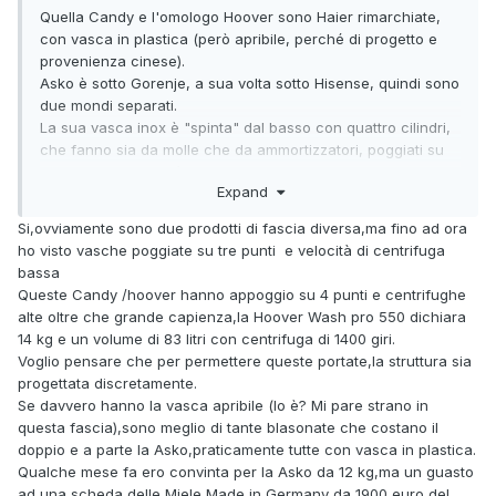
Quella Candy e l'omologo Hoover sono Haier rimarchiate,
con vasca in plastica (però apribile, perché di progetto e
provenienza cinese).
Asko è sotto Gorenje, a sua volta sotto Hisense, quindi sono
due mondi separati.
La sua vasca inox è "spinta" dal basso con quattro cilindri,
che fanno sia da molle che da ammortizzatori, poggiati su
un basamento che è una piastra bella spessa. Da cui il
Expand
maggior costo. Ma è granitica.
Ad ogni modo, io continuo a puntare sul riparare il mulo.
😉
Si,ovviamente sono due prodotti di fascia diversa,ma fino ad ora
ho visto vasche poggiate su tre punti e velocità di centrifuga
bassa
Queste Candy /hoover hanno appoggio su 4 punti e centrifughe
alte oltre che grande capienza,la Hoover Wash pro 550 dichiara
14 kg e un volume di 83 litri con centrifuga di 1400 giri.
Voglio pensare che per permettere queste portate,la struttura sia
progettata discretamente.
Se davvero hanno la vasca apribile (lo è? Mi pare strano in
questa fascia),sono meglio di tante blasonate che costano il
doppio e a parte la Asko,praticamente tutte con vasca in plastica.
Qualche mese fa ero convinta per la Asko da 12 kg,ma un guasto
ad una scheda delle Miele Made in Germany da 1900 euro del