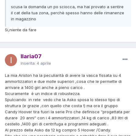
scusa la domanda un po sciocca, ma hai provato a sentire
il cat della tua zona, perchè spesso hanno delle rimanenze
in magazzino
Si,niente da fare
Ilaria07
Inserita:
4 aprile
La mia Ariston ha la peculiarità di avere la vasca fissata su 4
ammortizzatori e due molle superiori ,cosa che le permette di
arrivare a 1400 giri anche a pieno carico .
Sicuramente è un indice di robustezza.
Spulciando in rete vedo che la Asko sposa lo stesso tipo di
struttura (e grazie ,con quello che costa !) ma ora il gruppo
Candy Hoover tira fuori la serie Pro che definisce “progettata per
durare 20 anni” con i 4 ammortizzatori ,14 kg di carico ,83 litri di
cestello ,1400 giri di centrifuga e programmi adeguati .
Al prezzo della Asko da 12 kg compro 5 Hoover /Candy.
Dite che sia una porcheria colossale o potrebbe fare il suo lavoro