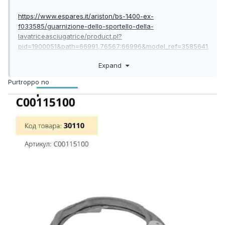
https://www.espares.it/ariston/bs-1400-ex-
f033585/guarnizione-dello-sportello-della-
lavatriceasciugatrice/product.pl?
pid=1900051&path=66991,76567:66996&model_ref=3585641
Expand
https://www.espares.it/guarnizione-della-porta-della-
lavatrice/product.pl?pid=5144237
Purtroppo no