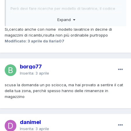
Però devi fare ricerche per modello di lavatrice, il codice
parte può essere stato sostituito da un
Expand
equivalente/adattabile (spesso per introduzione di miglioria
o correzione di problema). Se cerchi il codice preciso che
Si,cercato anche con nome modello lavatrice in decine di
hai ora montato, è possibile non trovarlo.
magazzini di ricambi,risulta non più ordinabile purtroppo
Modificato:
3 aprile
da Ilaria07
borgo77
Inserita:
3 aprile
scusa la domanda un po sciocca, ma hai provato a sentire il cat
della tua zona, perchè spesso hanno delle rimanenze in
magazzino
danimel
Inserita:
3 aprile