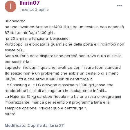
Ilaria07
Inserito:
2 aprile
Buongiorno
ho una lavatrice Ariston bs1400 11 kg ha un cestello con capacità
87 litri ,centrifuga 1400 giri .
ha 20 anni ma funziona benissimo
Purtroppo si è bucata la guarnizione della porta e il ricambio non
esiste più .
Sono sull’orlo della disperazione perché non trovo nulla di simile
per sostituirla .
sapreste indicarmi qualche lavatrice con misura fuori standard
(lo spazio non è un problema) che abbia un cestello di almeno
80/90 litri e che arrivi a 1400 giri di centrifuga ?
Le Samsung e le LG arrivano massimo a 1000 giri ,cosa che
renderebbe i cicli di asciugatura in asciugatrice infiniti…
La Haier da 15 kg sarebbe l’ideale ma ha una rosa di programmi
imbarazzante ,manca per esempio il programma lana e la
semplice opzione “risciacquo e centrifuga “.
Aiuto!
Modificato:
2 aprile
da Ilaria07