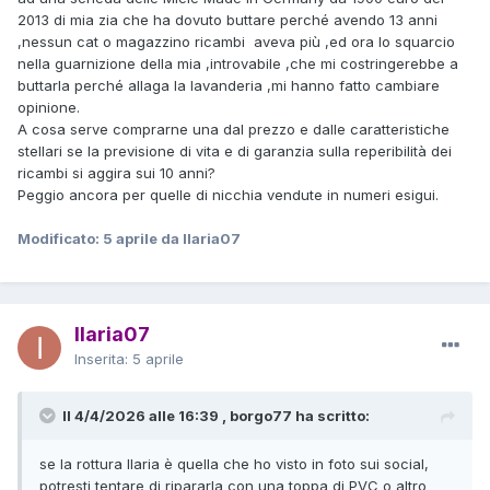
2013 di mia zia che ha dovuto buttare perché avendo 13 anni
,nessun cat o magazzino ricambi aveva più ,ed ora lo squarcio
nella guarnizione della mia ,introvabile ,che mi costringerebbe a
buttarla perché allaga la lavanderia ,mi hanno fatto cambiare
opinione.
A cosa serve comprarne una dal prezzo e dalle caratteristiche
stellari se la previsione di vita e di garanzia sulla reperibilità dei
ricambi si aggira sui 10 anni?
Peggio ancora per quelle di nicchia vendute in numeri esigui.
Modificato:
5 aprile
da Ilaria07
Ilaria07
Inserita:
5 aprile
Il 4/4/2026 alle 16:39 , borgo77 ha scritto:
se la rottura Ilaria è quella che ho visto in foto sui social,
potresti tentare di ripararla con una toppa di PVC o altro