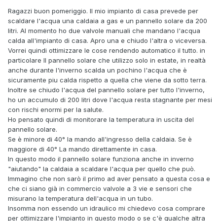
Ragazzi buon pomeriggio. Il mio impianto di casa prevede per
scaldare l'acqua una caldaia a gas e un pannello solare da 200
litri. Al momento ho due valvole manuali che mandano l'acqua
calda all'impianto di casa. Apro una e chiudo l'altra o viceversa.
Vorrei quindi ottimizzare le cose rendendo automatico il tutto. in
particolare Il pannello solare che utilizzo solo in estate, in realtà
anche durante l'inverno scalda un pochino l'acqua che è
sicuramente piu calda rispetto a quella che viene da sotto terra.
Inoltre se chiudo l'acqua del pannello solare per tutto l'inverno,
ho un accumulo di 200 litri dove l'acqua resta stagnante per mesi
con rischi enormi per la salute.
Ho pensato quindi di monitorare la temperatura in uscita del
pannello solare.
Se è minore di 40° la mando all'ingresso della caldaia. Se è
maggiore di 40° La mando direttamente in casa.
In questo modo il pannello solare funziona anche in inverno
"aiutando" la caldaia a scaldare l'acqua per quello che può.
Immagino che non sarò il primo ad aver pensato a questa cosa e
che ci siano già in commercio valvole a 3 vie e sensori che
misurano la temperatura dell'acqua in un tubo.
Insomma non essendo un idraulico mi chiedevo cosa comprare
per ottimizzare l'impianto in questo modo o se c'è qualche altra