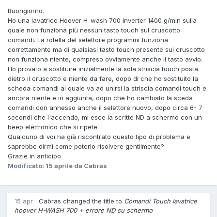
Buongiorno.
Ho una lavatrice Hoover H-wash 700 inverter 1400 g/min sulla
quale non funziona più nessun tasto touch sul cruscotto
comandi. La rotella del selettore programmi funziona
correttamente ma di qualsiasi tasto touch presente sul cruscotto
non funziona niente, compreso ovviamente anche il tasto avvio.
Ho provato a sostituire inizialmente la sola striscia touch posta
dietro il cruscotto e niente da fare, dopo di che ho sostituito la
scheda comandi al quale va ad unirsi la striscia comandi touch e
ancora niente e in aggiunta, dopo che ho cambiato la sceda
comandi con annesso anche il selettore nuovo, dopo circa 6- 7
secondi che l'accendo, mi esce la scritte ND a schermo con un
beep elettronico che si ripete.
Qualcuno di voi ha già riscontrato questo tipo di problema e
saprebbe dirmi come poterlo risolvere gentilmente?
Grazie in anticipo
Modificato:
15 aprile
da Cabras
15 apr
Cabras changed the title to
Comandi Touch lavatrice
hoover H-WASH 700 + errore ND su schermo